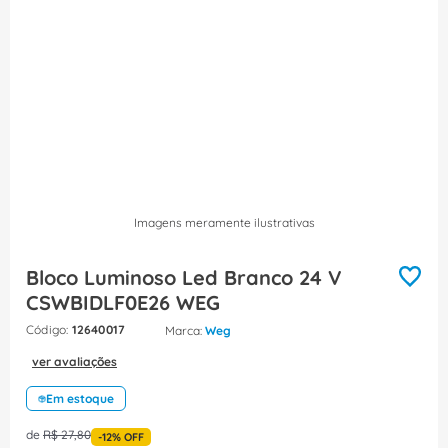
8
º
caixa passagem
9
º
orion schneider
10
º
disjuntor motor
Imagens meramente ilustrativas
Bloco Luminoso Led Branco 24 V
CSWBIDLF0E26 WEG
:
12640017
Weg
ver avaliações
Em estoque
de
R$
27
,
80
-
12%
OFF