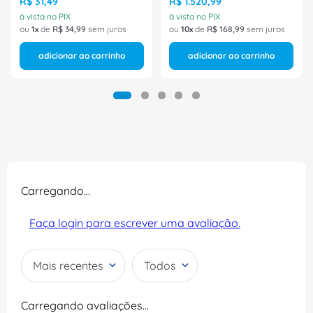
R$
31
,
49
R$
1
.
520
,
99
à vista no PIX
à vista no PIX
ou
1
de
R$
34
,
99
sem juros
ou
10
de
R$
168
,
99
sem juros
adicionar ao carrinho
adicionar ao carrinho
Carregando…
Faça login para escrever uma avaliação.
Mais recentes
Todos
Carregando avaliações…