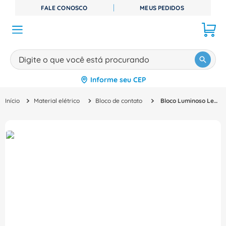
FALE CONOSCO
MEUS PEDIDOS
Digite o que você está procurando
Informe seu CEP
TERMOS MAIS BUSCADOS
Material elétrico
Bloco de contato
Bloco Luminoso Led Branco 24 V CSWBIDLF0E26 WEG
1
º
disjuntor
2
º
cabo flexivel
3
º
cabo
4
º
contator
5
º
tomada
6
º
fita isolante
7
º
dps