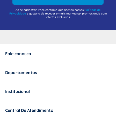
Ao se cadastrar, você confirma que aceitou nossas
Políticas de
Privacidade
e gostaria de receber e-mails marketing/ promocionais com
ofertas exclusivas
Fale conosco
+
Departamentos
+
Institucional
+
Central De Atendimento
+