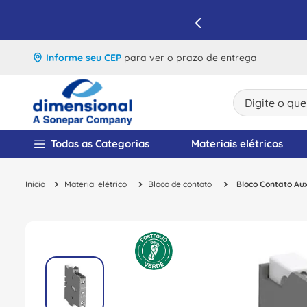
IQUE E APROVEITE
Informe seu CEP
para ver o prazo de entrega
Digite o que v
TERMOS MAIS BUSCA
Todas as Categorias
Materiais elétricos
1
º
disjuntor
Material elétrico
Bloco de contato
Bloco Contato Aux
2
º
cabo flexivel
3
º
cabo
4
º
contator
5
º
tomada
6
º
barramento
7
º
fita isolante