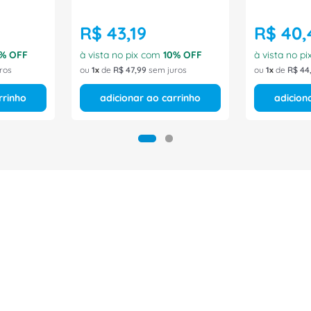
R$
43
,
19
R$
40
,
% OFF
à vista no pix com
10
% OFF
à vista no p
ros
ou
1
de
R$
47
,
99
sem juros
ou
1
de
R$
44
rrinho
adicionar ao carrinho
adicion