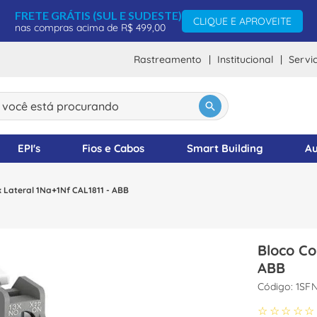
FRETE GRÁTIS (SUL E SUDESTE)
CLIQUE E APROVEITE
nas compras acima de R$ 499,00
Rastreamento
Institucional
Servi
ocê está procurando
DOS
EPI's
Fios e Cabos
Smart Building
Au
 Lateral 1Na+1Nf CAL1811 - ABB
Bloco Co
ABB
:
1SFN
☆
☆
☆
☆
☆