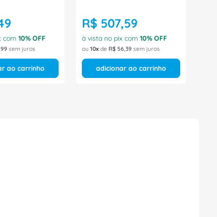
49
R$
507
,
59
ix com
10
% OFF
à vista no pix com
10
% OFF
,
99
sem juros
ou
10
de
R$
56
,
39
sem juros
ar ao carrinho
adicionar ao carrinho