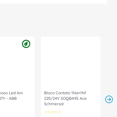
noso Led Am
Bloco Contato 1Na+1Nf
7Y - ABB
220/24V SOQBA9S Ace
Schmersal
☆
☆
☆
☆
☆