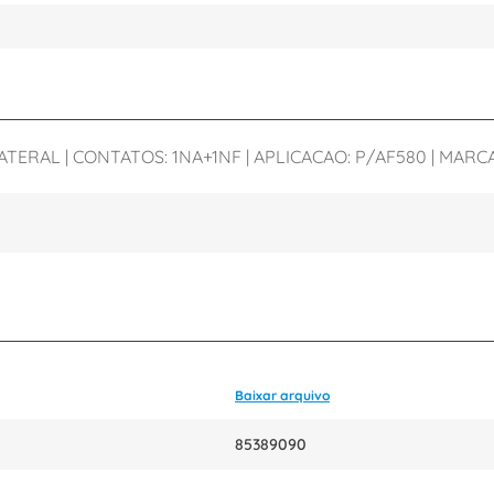
RAL | CONTATOS: 1NA+1NF | APLICACAO: P/AF580 | MARCA: 
Baixar arquivo
85389090