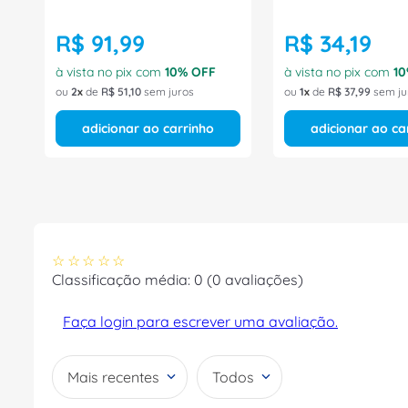
R$
91
,
99
R$
34
,
19
à vista no pix com
10
% OFF
à vista no pix com
10
ou
2
de
R$
51
,
10
sem juros
ou
1
de
R$
37
,
99
sem ju
adicionar ao carrinho
adicionar ao ca
☆
☆
☆
☆
☆
Classificação média: 0
(0 avaliações)
Faça login para escrever uma avaliação.
Mais recentes
Todos