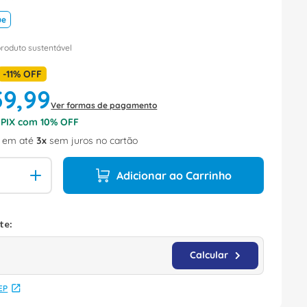
ue
produto sustentável
-
11%
OFF
59
,
99
Ver formas de pagamento
o PIX com
10
% OFF
em até
3
sem juros no cartão
Adicionar ao Carrinho
EP