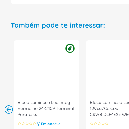
Também pode te interessar:
Bloco Luminoso Led Integ
Bloco Luminoso Le
Vermelho 24-240V Terminal
12Vca/Cc Csw
Parafuso
CSWBIDLF4E25 WE
3SU14011BH201AA0 Siemens
☆
☆
☆
☆
☆
☆
☆
☆
☆
☆
Em estoque