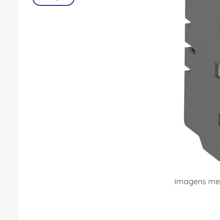
8
º
dps
9
º
orion schneider
10
º
caixa passagem
Imagens mer