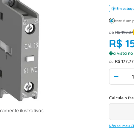
Em estoq
este é um 
de
R$
198
,
87
R$
1
à vista n
ou
R$
177
,
77
amente ilustrativas
Não sei meu C