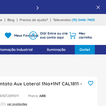
ce
Blog
Precisa de ajuda?
Televendas
(19) 3446-7400
Meus Favoritos
tomação Industrial
Iluminação
Outlet
ntato Aux Lateral 1Na+1Nf CAL1811 -
010720R1011
ABB
(
0
)
ver avaliações