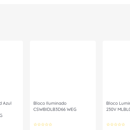
d Azul
Bloco Iluminado
Bloco Lumi
CSWBIDLB3D66 WEG
230V MLBL0
G
☆
☆
☆
☆
☆
☆
☆
☆
☆
☆