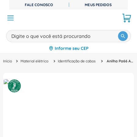
FALE CONOSCO
MEUS PEDIDOS
Digite o que você está procurando
Informe seu CEP
TERMOS MAIS BUSCADOS
Material elétrico
Identificação de cabos
Anilha Pa66 Am 4-6Mm2 (V) W3 010409318V Hellermann
1
º
disjuntor
2
º
cabo flexivel
3
º
cabo
4
º
contator
5
º
tomada
6
º
barramento
7
º
dps