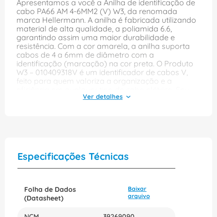
Apresentamos a você a Anilha de identificação de
cabo PA66 AM 4-6MM2 (V) W3, da renomada
marca Hellermann. A anilha é fabricada utilizando
material de alta qualidade, a poliamida 6.6,
garantindo assim uma maior durabilidade e
resistência. Com a cor amarela, a anilha suporta
cabos de 4 a 6mm de diâmetro com a
identificação (marcação) na cor preta. O Produto
W3 – 010409318V é um identificador de cabos V,
feito para quem valoriza a organização e a
eficiência em qualquer tipo de cabo elétrico. Seu
design exclusivo e fácil manuseio tornam o
processo de marcação muito mais simplificado e
eficiente. A anilha ajuda a corrigir e organizar a
disposição de cabos, evitando confusão e
permitindo um trabalho mais limpo e seguro, com
pontas de cabos projetadas para proporcionar
maior segurança e confiabilidade. Proporcionando
Especificações Técnicas
soluções que atendem tudo o que você precisa em
relação à segurança, a Anilha de Identificação de
Cabos PA66 AM 4-6MM2 (V) W3 da Hellermann é
uma excelente escolha. Com a utilização desta
Folha de Dados
Baixar
anilha, a chance de ocorrer um erro de conexão ou
arquivo
(Datasheet)
descontinuidade elétrica é praticamente nula,
evitando perda de tempo, acidentes e retrabalho.
NCM
39269090