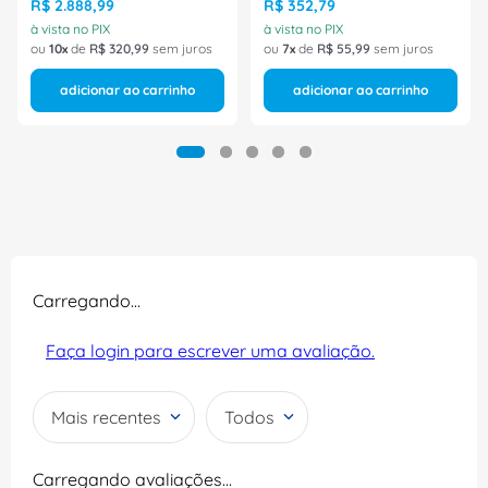
R$
2
.
888
,
99
R$
352
,
79
à vista no PIX
à vista no PIX
ou
10
de
R$
320
,
99
sem juros
ou
7
de
R$
55
,
99
sem juros
adicionar ao carrinho
adicionar ao carrinho
Carregando…
Faça login para escrever uma avaliação.
Mais recentes
Todos
Carregando avaliações…