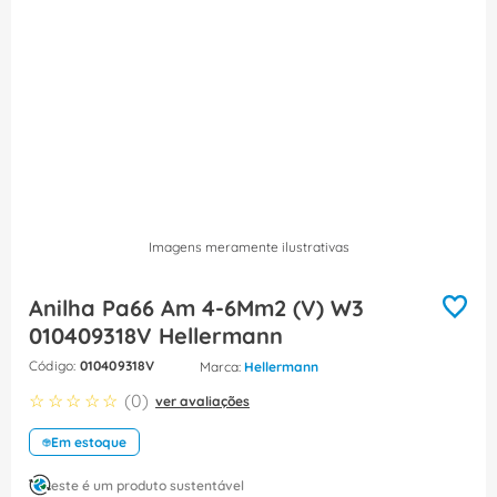
8
º
fita isolante
9
º
caixa passagem
10
º
disjuntor motor
Imagens meramente ilustrativas
Anilha Pa66 Am 4-6Mm2 (V) W3
010409318V Hellermann
:
010409318V
Hellermann
☆
☆
☆
☆
☆
(
0
)
ver avaliações
Em estoque
este é um produto sustentável