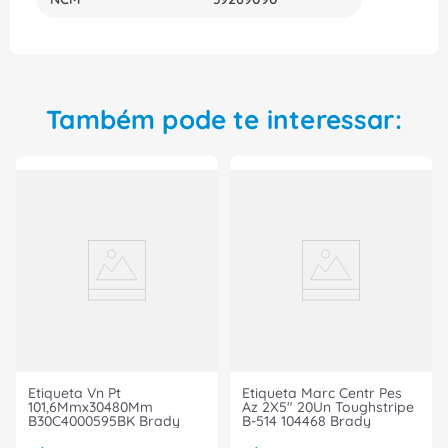
Não perca mais tempo, adquira agora a Anilha de
Identificação de Cabos PA66 AM 4-6MM2 (V) W3 da
Hellermann e tenha a certeza de um trabalho
ainda mais eficiente, organizado e seguro.
Também pode te interessar:
Etiqueta Vn Pt
Etiqueta Marc Centr Pes
101,6Mmx30480Mm
Az 2X5" 20Un Toughstripe
B30C4000595BK Brady
B-514 104468 Brady