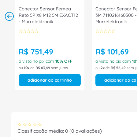
Conector Sensor Femea
Conector Sensor 
Reto 5P X8 M12 5M EXACT12
3M 7110216160300 -
- Murrelektronik
Murrelektronik
☆
☆
☆
☆
☆
☆
☆
☆
☆
☆
R$
751
,
49
R$
101
,
69
à vista no pix com
10
% OFF
à vista no pix com
10
ou
10
de
R$
83
,
49
sem juros
ou
2
de
R$
56
,
49
sem j
adicionar ao carrinho
adicionar ao ca
☆
☆
☆
☆
☆
Classificação média: 0
(0 avaliações)