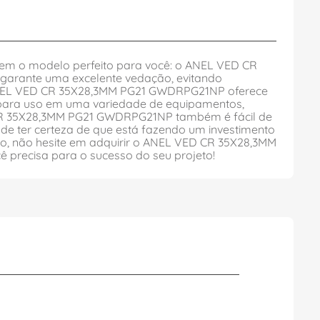
em o modelo perfeito para você: o ANEL VED CR
 garante uma excelente vedação, evitando
ANEL VED CR 35X28,3MM PG21 GWDRPG21NP oferece
l para uso em uma variedade de equipamentos,
D CR 35X28,3MM PG21 GWDRPG21NP também é fácil de
de ter certeza de que está fazendo um investimento
to, não hesite em adquirir o ANEL VED CR 35X28,3MM
recisa para o sucesso do seu projeto!