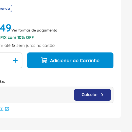
menda
49
Ver formas de pagamento
o PIX com
10
% OFF
m até
1
sem juros no cartão
Adicionar ao Carrinho
EP