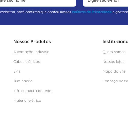
 cadastrar, você confirma que aceitou nossas
Políticas de Privacidade
e gostari
Nossos Produtos
Instituciona
Automação industrial
Quem somos
Cabos elétricos
Nossas lojas
EPIs
Mapa do Site
Iluminação
Conheça noss
Infraestrutura de rede
Material elétrico