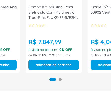
Femea Ang
Combo Kit Industrial Para
Grade P/Mic
Eletricista Com Multímetro
50902 Venti
True-Rms FLUKE-87-5/E2Kit
Fluke
☆
☆
☆
☆
☆
☆
☆
☆
☆
☆
R$
7
.
847
,
99
R$
4
,
0
% OFF
à vista no pix com
10
% OFF
à vista no p
uros
ou
10
de
R$
871
,
99
sem juros
ou
1
de
R$
4
,
rrinho
adicionar ao carrinho
adicion