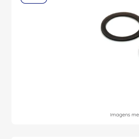
8
º
fita isolante
9
º
caixa passagem
10
º
miluz
Imagens mer