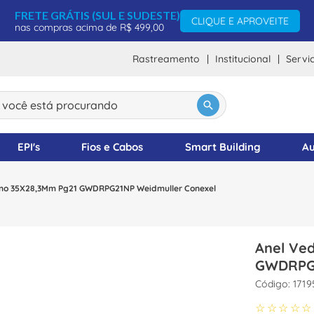
FRETE GRÁTIS (SUL E SUDESTE)
CLIQUE E APROVEITE
nas compras acima de R$ 499,00
Rastreamento
Institucional
Servi
ocê está procurando
DOS
EPI's
Fios e Cabos
Smart Building
Au
eno 35X28,3Mm Pg21 GWDRPG21NP Weidmuller Conexel
Anel Ve
GWDRPG2
:
171
☆
☆
☆
☆
☆