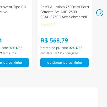
rovent Tipo E11
Perfil Alumínio 2500Mm Para
silva
Batente Se-Al10-2500
SEAL102500 Ace Schmersal
☆
☆
☆
☆
☆
4
R$
568
,
79
ix com
10
% OFF
à vista no pix com
10
% OFF
49
sem juros
ou
10
de
R$
63
,
19
sem juros
ar ao carrinho
adicionar ao carrinho