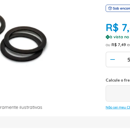
Sob enco
R$
7
,
à vista n
ou
R$
7
,
49
e
amente ilustrativas
Não sei meu C