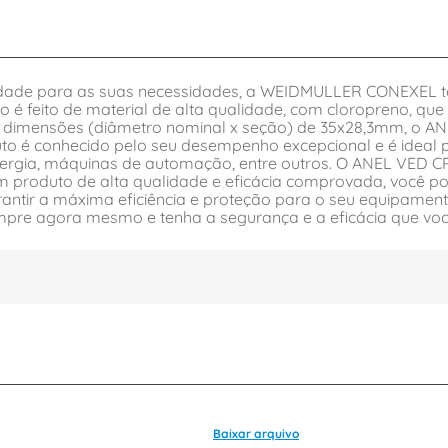
lidade para as suas necessidades, a WEIDMULLER CONEXEL t
 feito de material de alta qualidade, com cloropreno, que
 dimensões (diâmetro nominal x seção) de 35x28,3mm, o 
duto é conhecido pelo seu desempenho excepcional e é idea
 energia, máquinas de automação, entre outros. O ANEL VE
m produto de alta qualidade e eficácia comprovada, você po
rantir a máxima eficiência e proteção para o seu equipamen
gora mesmo e tenha a segurança e a eficácia que você p
Baixar arquivo