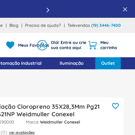
ce
Blog
Precisa de ajuda?
Televendas
(19) 3446-7400
Meus Favoritos
tomação Industrial
Iluminação
Outlet
dação Cloropreno 35X28,3Mm Pg21
1NP Weidmuller Conexel
9590000
Weidmuller Conexel
(
0
)
ver avaliações