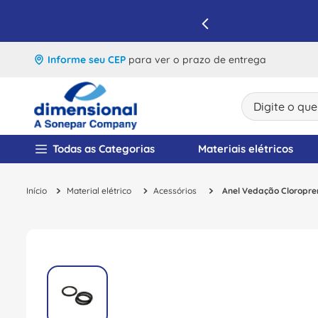
IQUE E APROVEITE
Informe seu CEP
para ver o prazo de entrega
Digite o que v
TERMOS MAIS BUSCA
Todas as Categorias
Materiais elétricos
1
º
disjuntor
Material elétrico
Acessórios
Anel Vedação Cloropr
2
º
cabo flexivel
3
º
cabo
4
º
contator
5
º
tomada
6
º
barramento
7
º
dps