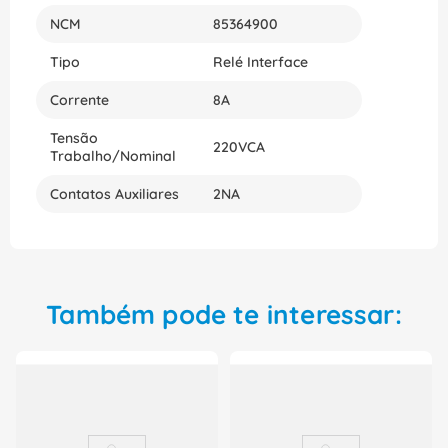
perfeita. Garanta já o seu e aproveite todo
NCM
85364900
desempenho e eficiência que esse relé pode
oferecer ao seu sistema elétrico!
Tipo
Relé Interface
Corrente
8A
Tensão
220VCA
Trabalho/Nominal
Contatos Auxiliares
2NA
Também pode te interessar: