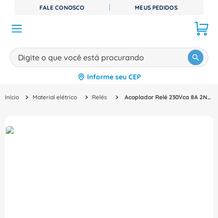
FALE CONOSCO
MEUS PEDIDOS
Digite o que você está procurando
Informe seu CEP
TERMOS MAIS BUSCADOS
Material elétrico
Relés
Acoplador Relé 230Vca 8A 2Na TRS230VACRC2CO Weidmuller Conexel
1
º
disjuntor
2
º
cabo flexivel
3
º
cabo
4
º
contator
5
º
tomada
6
º
fita isolante
7
º
dps