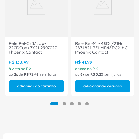
Rele Rel-Or3/Ldp-
Rele Rel-Mr- 48Dc/21Hc
220DCom 3X21 2907027
2834821 RELMR48DC21HC
Phoenix Contact
Phoenix Contact
R$
130
,
49
R$
41
,
99
à vista no PIX
à vista no PIX
ou
2
de
R$
72
,
49
sem juros
ou
8
de
R$
5
,
25
sem juros
adicionar ao carrinho
adicionar ao carrinho