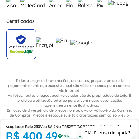
Certificados
Todas as regras de promoções, descontos, preços e prazos de
pagamento e entrega expostos aqui são válidos apenas para compras
via internet.
As fotos, textos e layout aqui veiculados são de propriedade da Loja. É
proibida a utilização total ou parcial sem nossa autorização.
Imagens meramente ilustrativas.
Em caso de divergência de preços no site, o valor válido é o do Carrinho
de Compras. Preços e estoque sujeito a alterações sem aviso prévio.
©Todos direitos reservados 2021 - Dimensional Brasil Soluções Ltda. -
CNPJ: 06.913.480/0015-63 - Avenida Armando Ragonha, 190 - Bairro
Acoplador Relé 230Vca 8A 2Na TRS230VACRC2CO Weidmuller Conexel
Village Limeira. Pavilhão Sítio São João - Limeira - SP / CEP: 13.481-316
R$
400
,
49