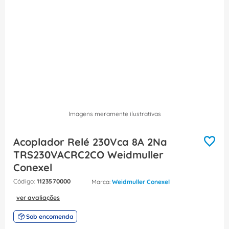
8
º
caixa passagem
9
º
orion schneider
10
º
disjuntor motor
Imagens meramente ilustrativas
Acoplador Relé 230Vca 8A 2Na
TRS230VACRC2CO Weidmuller
Conexel
:
1123570000
Weidmuller Conexel
ver avaliações
Sob encomenda