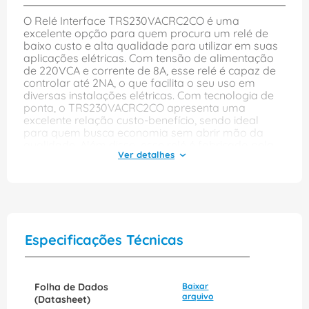
O Relé Interface TRS230VACRC2CO é uma
excelente opção para quem procura um relé de
baixo custo e alta qualidade para utilizar em suas
aplicações elétricas. Com tensão de alimentação
de 220VCA e corrente de 8A, esse relé é capaz de
controlar até 2NA, o que facilita o seu uso em
diversas instalações elétricas. Com tecnologia de
ponta, o TRS230VACRC2CO apresenta uma
excelente relação custo-benefício, sendo ideal
para quem busca economia sem abrir mão da
qualidade. Além disso, esse relé é fabricado pela
renomada empresa WEIDMULLER CONEXEL, o que
garante sua durabilidade e eficiência. Com o uso
do TRS230VACRC2CO, é possível garantir um
excelente desempenho e uma maior segurança ao
sistema elétrico em que ele é utilizado. E, por ser
um relé de interface, é possível conectá-lo
diretamente a um CLP ou outro dispositivo de
Especificações Técnicas
automação, tornando mais fácil a integração do
dispositivo com o sistema. Para aqueles que
buscam economia sem abrir mão da qualidade,
ou para aqueles que precisam de um relé de baixo
Folha de Dados
Baixar
custo para utilizar em suas aplicações elétricas, o
arquivo
(Datasheet)
Relé Interface TRS230VACRC2CO é a escolha