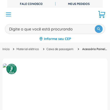
FALE CONOSCO
MEUS PEDIDOS
Digite o que você está procurando
Informe seu CEP
TERMOS MAIS BUSCADOS
Material elétrico
Caixa de passagem
Acessório Painel Modular Porta Aço para Caixa AX Cinza 1073000 WEG
1
º
disjuntor
2
º
cabo flexivel
3
º
cabo
4
º
contator
5
º
tomada
6
º
barramento
7
º
fita isolante