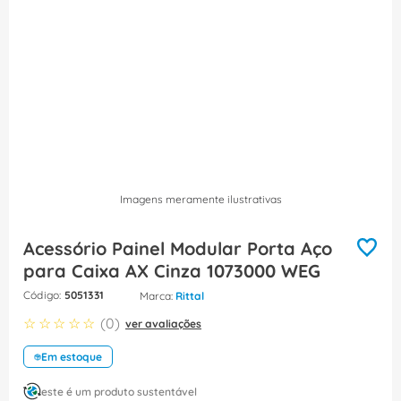
8
º
dps
9
º
orion schneider
10
º
caixa passagem
Imagens meramente ilustrativas
Acessório Painel Modular Porta Aço
para Caixa AX Cinza 1073000 WEG
:
5051331
Rittal
☆
☆
☆
☆
☆
(
0
)
ver avaliações
Em estoque
este é um produto sustentável