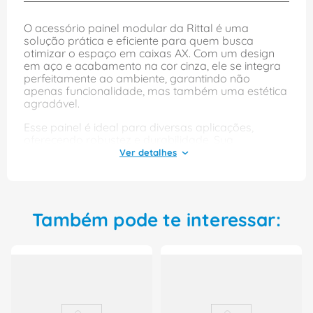
O acessório painel modular da Rittal é uma
solução prática e eficiente para quem busca
otimizar o espaço em caixas AX. Com um design
em aço e acabamento na cor cinza, ele se integra
perfeitamente ao ambiente, garantindo não
apenas funcionalidade, mas também uma estética
agradável.
Esse painel é ideal para diversas aplicações,
oferecendo robustez e durabilidade. Sua
instalação é simples, permitindo que você organize
seus componentes de forma segura e acessível,
facilitando a manutenção e o acesso aos
equipamentos. Com o código 1073000 e referência
5051331, este acessório é uma escolha inteligente
para quem valoriza qualidade e praticidade.
Também pode te interessar: