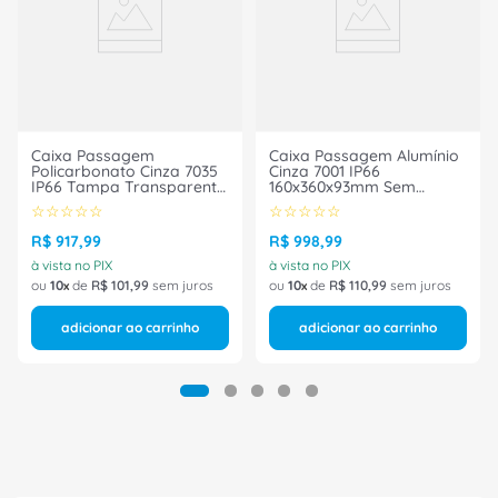
Caixa Passagem
Caixa Passagem Alumínio
Policarbonato Cinza 7035
Cinza 7001 IP66
IP66 Tampa Transparente
160x360x93mm Sem
254x360x165mm S Rittal
Flange 9114210 Rittal
☆
☆
☆
☆
☆
☆
☆
☆
☆
☆
R$
917
,
99
R$
998
,
99
à vista no PIX
à vista no PIX
ou
10
de
R$
101
,
99
sem juros
ou
10
de
R$
110
,
99
sem juros
adicionar ao carrinho
adicionar ao carrinho