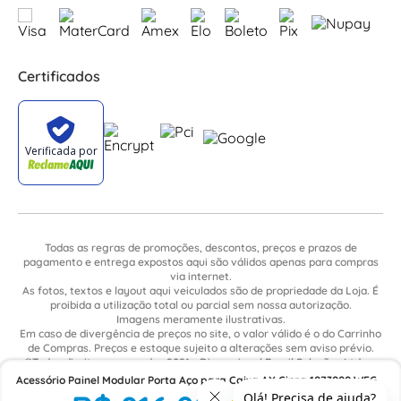
Certificados
Todas as regras de promoções, descontos, preços e prazos de
pagamento e entrega expostos aqui são válidos apenas para compras
via internet.
As fotos, textos e layout aqui veiculados são de propriedade da Loja. É
proibida a utilização total ou parcial sem nossa autorização.
Imagens meramente ilustrativas.
Em caso de divergência de preços no site, o valor válido é o do Carrinho
de Compras. Preços e estoque sujeito a alterações sem aviso prévio.
©Todos direitos reservados 2021 - Dimensional Brasil Soluções Ltda. -
CNPJ: 06.913.480/0015-63 - Avenida Armando Ragonha, 190 - Bairro
Acessório Painel Modular Porta Aço para Caixa AX Cinza 1073000 WEG
Village Limeira. Pavilhão Sítio São João - Limeira - SP / CEP: 13.481-316