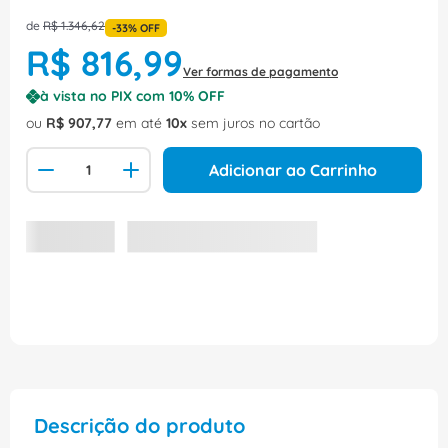
de
R$
1
.
346
,
62
-
33%
OFF
R$
816
,
99
Ver formas de pagamento
à vista no PIX com
10
% OFF
ou
R$
907
,
77
em até
10
sem juros no cartão
Adicionar ao Carrinho
Descrição do produto