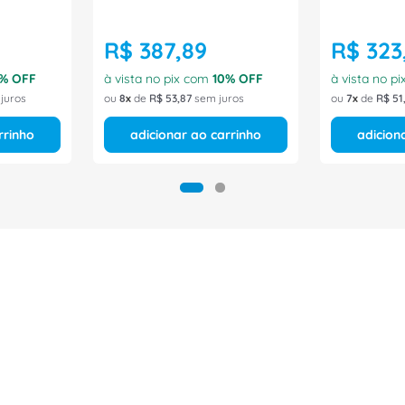
R$
387
,
89
R$
323
% OFF
à vista no pix com
10
% OFF
à vista no p
juros
ou
8
de
R$
53
,
87
sem juros
ou
7
de
R$
51
rrinho
adicionar ao carrinho
adicion