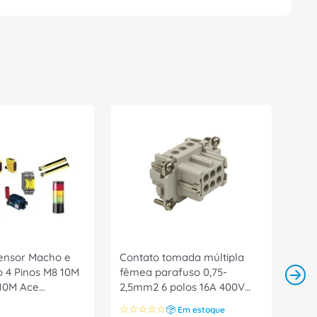
ensor Macho e
Contato tomada múltipla
 4 Pinos M8 10M
fêmea parafuso 0,75-
10M Ace
2,5mm2 6 polos 16A 400V
TMH06F Harde
☆
☆
☆
☆
☆
Em estoque