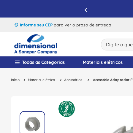
IQUE E APROVEITE
Informe seu CEP
para ver o prazo de entrega
Digite o que v
TERMOS MAIS BUSCA
Todas as Categorias
Materiais elétricos
1
º
disjuntor
Material elétrico
Acessórios
Acessório Adaptador P
2
º
cabo flexivel
3
º
cabo
4
º
contator
5
º
tomada
6
º
barramento
7
º
dps