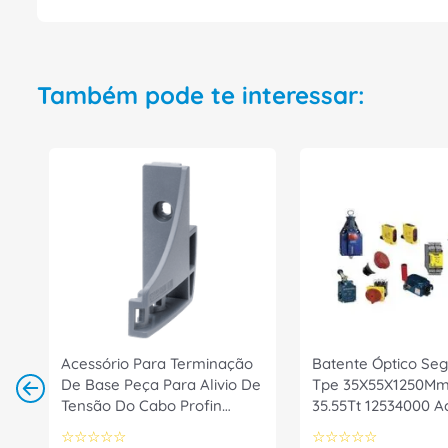
Também pode te interessar:
Acessório Para Terminação
Batente Óptico Se
De Base Peça Para Alivio De
Tpe 35X55X1250Mm 
Tensão Do Cabo Profin
35.55Tt 12534000 A
6ES71936RA001AN0 Siemens
Schmersal
☆
☆
☆
☆
☆
☆
☆
☆
☆
☆