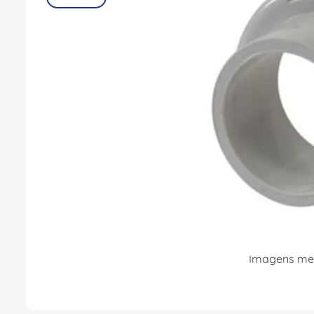
8
º
fita isolante
9
º
caixa passagem
10
º
disjuntor motor
Imagens mer