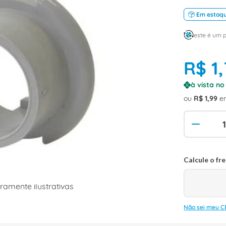
Em estoq
este é um 
R$
1
,
à vista n
ou
R$
1
,
99
e
amente ilustrativas
Não sei meu C