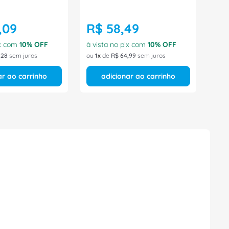
,
09
R$
58
,
49
ix com
10
% OFF
à vista no pix com
10
% OFF
,
28
sem juros
ou
1
de
R$
64
,
99
sem juros
ar ao carrinho
adicionar ao carrinho