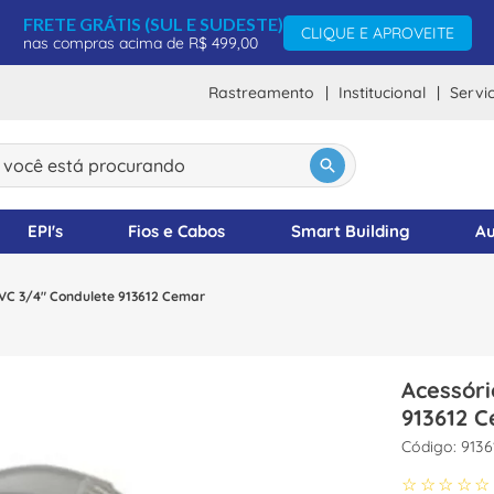
FRETE GRÁTIS (SUL E SUDESTE)
CLIQUE E APROVEITE
nas compras acima de R$ 499,00
Rastreamento
Institucional
Servi
ocê está procurando
DOS
EPI's
Fios e Cabos
Smart Building
Au
VC 3/4" Condulete 913612 Cemar
Acessór
913612 
:
9136
☆
☆
☆
☆
☆