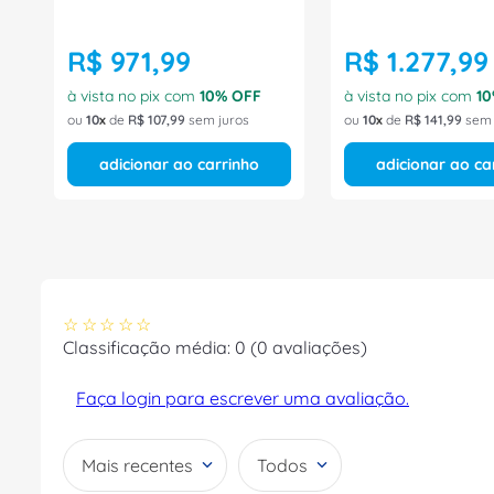
R$
971
,
99
R$
1
.
277
,
99
à vista no pix com
10
% OFF
à vista no pix com
10
ou
10
de
R$
107
,
99
sem juros
ou
10
de
R$
141
,
99
sem 
adicionar ao carrinho
adicionar ao ca
☆
☆
☆
☆
☆
Classificação média: 0
(0 avaliações)
Faça login para escrever uma avaliação.
Mais recentes
Todos