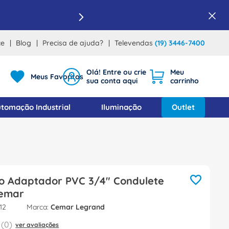
ce
Blog
Precisa de ajuda?
Televendas
(19) 3446-7400
Meus Favoritos
tomação Industrial
Iluminação
Outlet
io Adaptador PVC 3/4" Condulete
Cemar
12
Cemar Legrand
(
0
)
ver avaliações