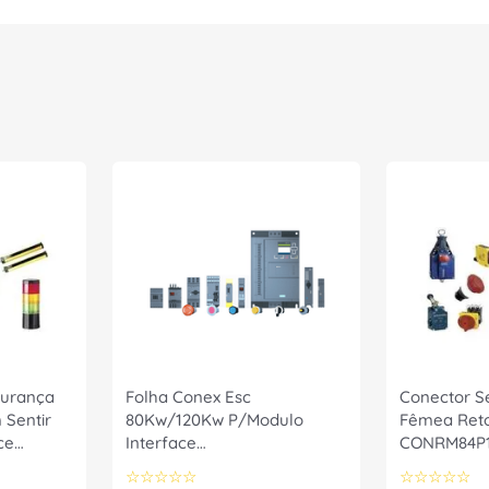
gurança
Folha Conex Esc
Conector S
Sentir
80Kw/120Kw P/Modulo
Fêmea Reto
ce
Interface
CONRM84P
6SL31631AM000AA0 Siemens
Schmersal
☆
☆
☆
☆
☆
☆
☆
☆
☆
☆