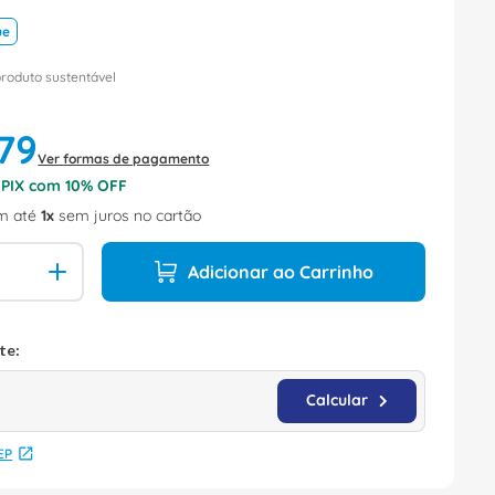
ue
produto sustentável
79
Ver formas de pagamento
o PIX com
10
% OFF
m até
1
sem juros no cartão
Adicionar ao Carrinho
EP