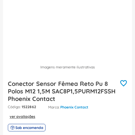
8
º
fita isolante
9
º
caixa passagem
10
º
miluz
Imagens meramente ilustrativas
Conector Sensor Fêmea Reto Pu 8
Polos M12 1,5M SAC8P1,5PURM12FSSH
Phoenix Contact
:
1522862
Phoenix Contact
ver avaliações
Sob encomenda