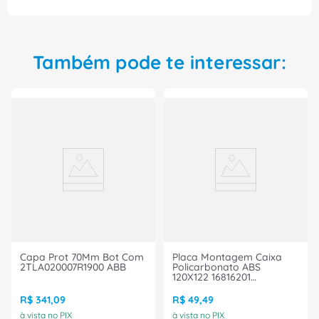
Também pode te interessar:
Capa Prot 70Mm Bot Com
Placa Montagem Caixa
2TLA020007R1900 ABB
Policarbonato ABS
120X122 16816201
PLACAMONTCXPOLICABS120x1
Ace Schmersal
R$
341
,
09
R$
49
,
49
à vista no PIX
à vista no PIX