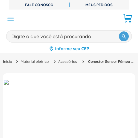
FALE CONOSCO
MEUS PEDIDOS
Digite o que você está procurando
Informe seu CEP
TERMOS MAIS BUSCADOS
Material elétrico
Acessórios
Conector Sensor Fêmea Reto Pu 8 Polos M12 1,5M SAC8P1,5PURM12FSSH Phoenix Contact
1
º
disjuntor
2
º
cabo flexivel
3
º
cabo
4
º
contator
5
º
tomada
6
º
barramento
7
º
dps