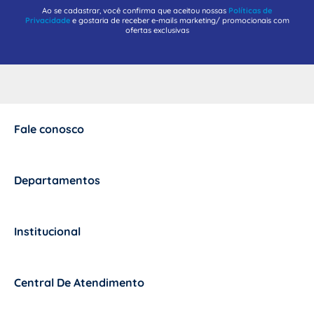
Ao se cadastrar, você confirma que aceitou nossas
Políticas de
Privacidade
e gostaria de receber e-mails marketing/ promocionais com
ofertas exclusivas
Fale conosco
+
Departamentos
+
Institucional
+
Central De Atendimento
+