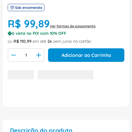
Sob encomenda
R$
99
,
89
Ver formas de pagamento
à vista no PIX com
10
% OFF
ou
R$
110
,
99
em até
2
sem juros no cartão
Adicionar ao Carrinho
Descrição do produto