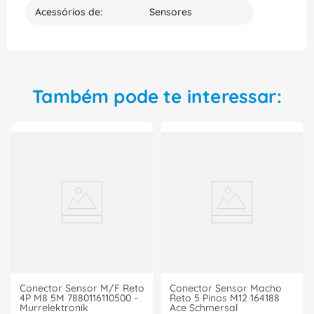
performance industrial, adquira agora o conector
Acessórios de:
Sensores
SAC3PM12MS0,6PURM12FS e fortaleça a sua
produção. Aproveite nossos preços e condições
especiais. Confie na PHOENIX CONTACT e tenha a
certeza de um produto durável, confiável e
eficiente.
Também pode te interessar:
Conector Sensor M/F Reto
Conector Sensor Macho
4P M8 5M 7880116110500 -
Reto 5 Pinos M12 164188
Murrelektronik
Ace Schmersal