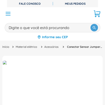
FALE CONOSCO
MEUS PEDIDOS
Digite o que você está procurando
Informe seu CEP
TERMOS MAIS BUSCADOS
Material elétrico
Acessórios
Conector Sensor Jumper Macho e Fêmea Reto Pu Tripolar M12 0,6M Sac3Pm12Ms0, SAC3PM12MS0,6PURM12FS Phoenix Contact
1
º
disjuntor
2
º
cabo flexivel
3
º
cabo
4
º
contator
5
º
tomada
6
º
fita isolante
7
º
dps