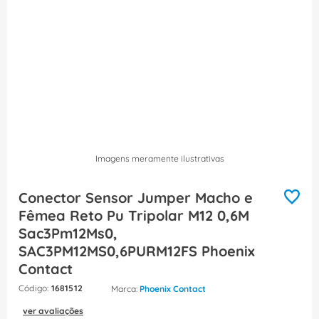
8
º
caixa passagem
9
º
orion schneider
10
º
disjuntor motor
Imagens meramente ilustrativas
Conector Sensor Jumper Macho e
Fêmea Reto Pu Tripolar M12 0,6M
Sac3Pm12Ms0,
SAC3PM12MS0,6PURM12FS Phoenix
Contact
:
1681512
Phoenix Contact
ver avaliações