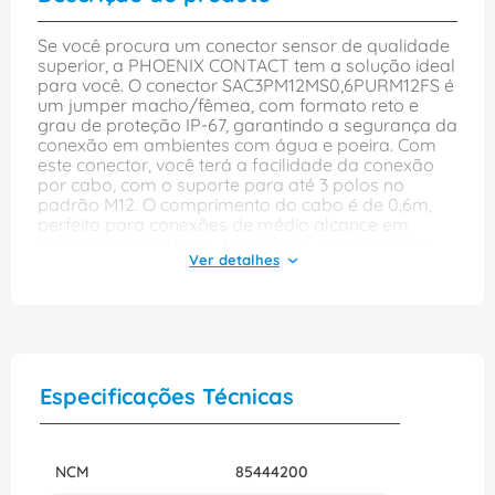
Se você procura um conector sensor de qualidade
superior, a PHOENIX CONTACT tem a solução ideal
para você. O conector SAC3PM12MS0,6PURM12FS é
um jumper macho/fêmea, com formato reto e
grau de proteção IP-67, garantindo a segurança da
conexão em ambientes com água e poeira. Com
este conector, você terá a facilidade da conexão
por cabo, com o suporte para até 3 polos no
padrão M12. O comprimento do cabo é de 0,6m,
perfeito para conexões de médio alcance em
aplicações industriais. Além disso, o material de
isolamento é de poliuretano, um material resistente
e durável. Este conector sensor é ideal para
conexão de dispositivos ou sensores em processos
industriais, tornando a sua instalação mais fácil e
segura. Adquirir o conector
SAC3PM12MS0,6PURM12FS da PHOENIX CONTACT
é a escolha certa para ampliar a sua produção e
Especificações Técnicas
melhorar a qualidade dos seus processos
industriais. A PHOENIX CONTACT é uma marca
reconhecida pela qualidade superior dos seus
produtos, garantindo segurança e eficiência em
NCM
85444200
todos os seus dispositivos. Dê um upgrade na