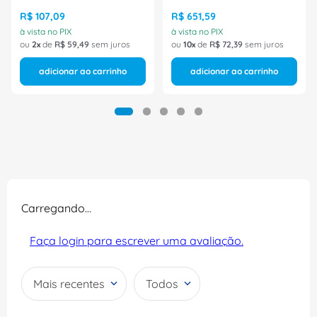
R$
107
,
09
R$
651
,
59
à vista no PIX
à vista no PIX
ou
2
de
R$
59
,
49
sem juros
ou
10
de
R$
72
,
39
sem juros
adicionar ao carrinho
adicionar ao carrinho
Carregando…
Faça login para escrever uma avaliação.
Mais recentes
Todos