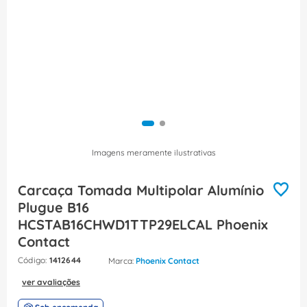
8
º
fita isolante
9
º
caixa passagem
10
º
disjuntor motor
Imagens meramente ilustrativas
Carcaça Tomada Multipolar Alumínio
Plugue B16
HCSTAB16CHWD1TTP29ELCAL Phoenix
Contact
:
1412644
Phoenix Contact
ver avaliações