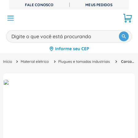
FALE CONOSCO
MEUS PEDIDOS
Digite o que você está procurando
Informe seu CEP
TERMOS MAIS BUSCADOS
Material elétrico
Plugues e tomadas industriais
Carcaça Tomada Multipolar Alumínio Plugue B16 HCSTAB16CHWD1TTP29ELCAL Phoenix Contact
1
º
disjuntor
2
º
cabo flexivel
3
º
cabo
4
º
contator
5
º
tomada
6
º
barramento
7
º
dps