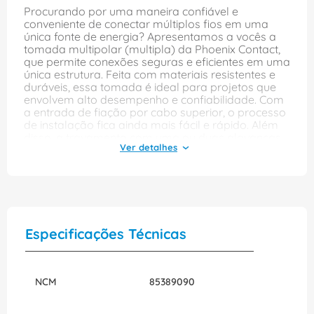
Procurando por uma maneira confiável e
conveniente de conectar múltiplos fios em uma
única fonte de energia? Apresentamos a vocês a
tomada multipolar (multipla) da Phoenix Contact,
que permite conexões seguras e eficientes em uma
única estrutura. Feita com materiais resistentes e
duráveis, essa tomada é ideal para projetos que
envolvem alto desempenho e confiabilidade. Com
a entrada de fiação por cabo superior, o processo
de instalação fica ainda mais fácil e rápido. Além
disso, a travamento com uma ou duas alavancas
(dependendo do modelo) proporciona uma
fixação segura e estável, evitando desconexões
acidentais. Este modelo é o
HCSTAB16CHWD1TTM25ELCAL. Seu design
compacto e formato B16 permitem uma fácil
instalação em projetos com limitações de espaço.
Já o modelo HCSTAB16CHWD1TTM32ELCAL, é
Especificações Técnicas
perfeito para maiores aplicações. Como benefício
adicional, o design desses modelos permite a
utilização de conectores adicionais para ampliar
ainda mais suas possibilidades de uso. Com
NCM
85389090
código de referência e EPD, esse produto é
certificado pela Phoenix Contact e segue padrões