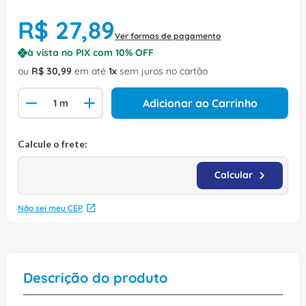
R$
27
,
89
Ver formas de pagamento
à vista no PIX com
10
% OFF
ou
R$
30
,
99
em até
1
sem juros no cartão
Adicionar ao Carrinho
Não sei meu CEP
Descrição do produto