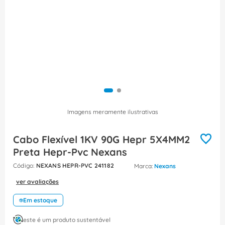
8
º
caixa passagem
9
º
orion schneider
10
º
disjuntor motor
Imagens meramente ilustrativas
Cabo Flexível 1KV 90G Hepr 5X4MM2
Preta Hepr-Pvc Nexans
:
NEXANS HEPR-PVC 241182
Nexans
ver avaliações
Em estoque
este é um produto sustentável