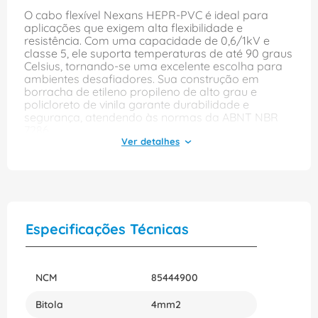
O cabo flexível Nexans HEPR-PVC é ideal para
aplicações que exigem alta flexibilidade e
resistência. Com uma capacidade de 0,6/1kV e
classe 5, ele suporta temperaturas de até 90 graus
Celsius, tornando-se uma excelente escolha para
ambientes desafiadores. Sua construção em
borracha de etileno propileno de alto grau e
policloreto de vinila garante durabilidade e
segurança, atendendo às normas da ABNT NBR
7286.
Disponível em diversas cores, como azul, branca,
preta, verde e vermelha, o cabo de 5x4mm² se
adapta facilmente a diferentes necessidades de
instalação. Seja para uso residencial, comercial ou
industrial, sua flexibilidade e resistência o tornam
uma opção confiável para quem busca qualidade
Especificações Técnicas
e eficiência em sistemas elétricos.
NCM
85444900
Bitola
4mm2