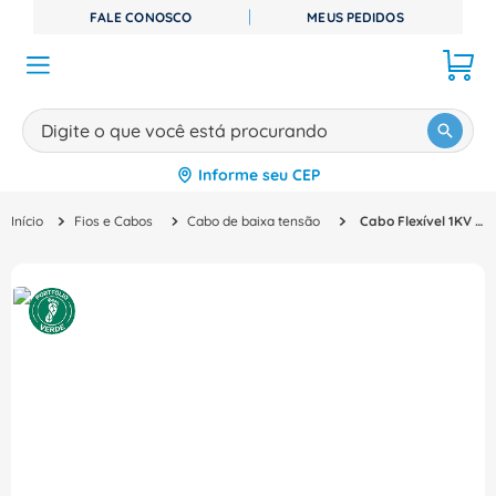
FALE CONOSCO
MEUS PEDIDOS
Digite o que você está procurando
Informe seu CEP
TERMOS MAIS BUSCADOS
Fios e Cabos
Cabo de baixa tensão
Cabo Flexível 1KV 90G Hepr 5X4MM2 Preta Hepr-Pvc Nexans
1
º
disjuntor
2
º
cabo flexivel
3
º
cabo
4
º
contator
5
º
tomada
6
º
fita isolante
7
º
dps