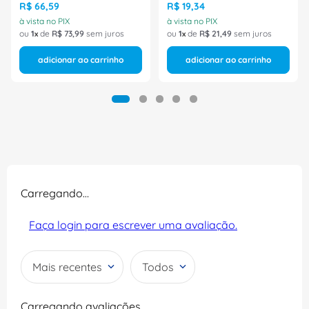
R$
66
,
59
R$
19
,
34
à vista no PIX
à vista no PIX
ou
1
de
R$
73
,
99
sem juros
ou
1
de
R$
21
,
49
sem juros
adicionar ao carrinho
adicionar ao carrinho
Carregando…
Faça login para escrever uma avaliação.
Mais recentes
Todos
Carregando avaliações…