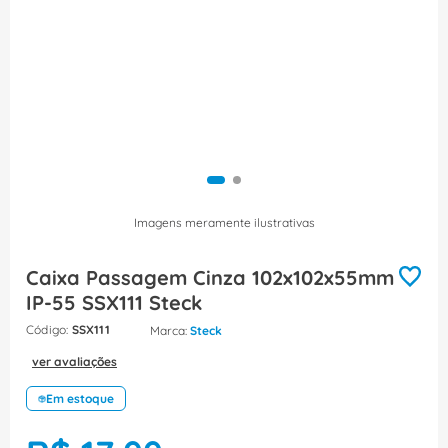
8
º
dps
9
º
orion schneider
10
º
caixa passagem
Imagens meramente ilustrativas
Caixa Passagem Cinza 102x102x55mm
IP-55 SSX111 Steck
:
SSX111
Steck
ver avaliações
Em estoque