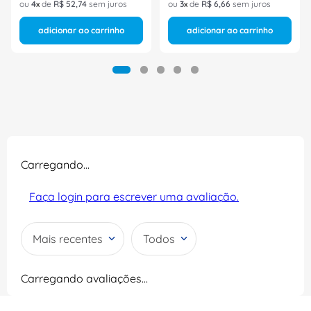
ou
4
de
R$
52
,
74
sem juros
ou
3
de
R$
6
,
66
sem juros
adicionar ao carrinho
adicionar ao carrinho
Carregando…
Faça login para escrever uma avaliação.
Mais recentes
Todos
Carregando avaliações…