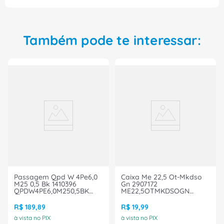
Também pode te interessar:
Passagem Qpd W 4Pe6,0
Caixa Me 22,5 Ot-Mkdso
M25 0,5 Bk 1410396
Gn 2907172
QPDW4PE6,0M250,5BK
ME22,5OTMKDSOGN
Phoenix Contact
Phoenix Contact
R$
189
,
89
R$
19
,
99
à vista no PIX
à vista no PIX