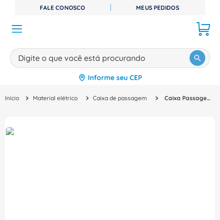
FALE CONOSCO
MEUS PEDIDOS
Digite o que você está procurando
Informe seu CEP
TERMOS MAIS BUSCADOS
Material elétrico
Caixa de passagem
Caixa Passagem Cinza 102x102x55mm IP-55 SSX111 Steck
1
º
disjuntor
2
º
cabo flexivel
3
º
cabo
4
º
contator
5
º
tomada
6
º
barramento
7
º
fita isolante