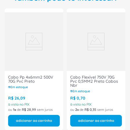
Cabo Pp 4x6mm2 500V
Cabo Flexível 750V 70G
70G Pvc Preto
Pvc 0,5MM2 Preta Cabos
Nbr
Em estoque
Em estoque
R$
26
,
09
R$
0
,
70
à vista no PIX
à vista no PIX
ou
1
de
R$
28
,
99
sem juros
ou
2
de
R$
0
,
35
sem juros
adicionar ao carrinho
adicionar ao carrinho