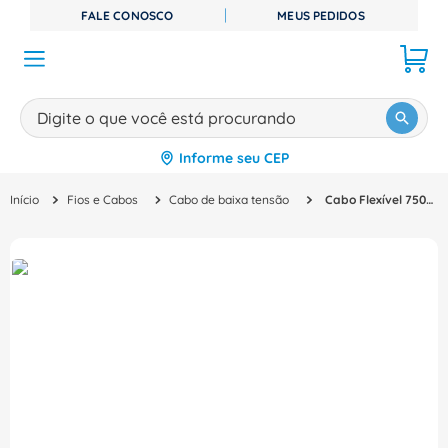
FALE CONOSCO
MEUS PEDIDOS
Digite o que você está procurando
Informe seu CEP
TERMOS MAIS BUSCADOS
Fios e Cabos
Cabo de baixa tensão
Cabo Flexível 750V 70G Pvc 16MM2 Azul Cabos Nbr
1
º
disjuntor
2
º
cabo flexivel
3
º
cabo
4
º
contator
5
º
tomada
6
º
barramento
7
º
dps