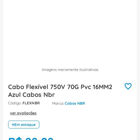
8
º
fita isolante
9
º
caixa passagem
10
º
miluz
Imagens meramente ilustrativas
Cabo Flexível 750V 70G Pvc 16MM2
Azul Cabos Nbr
:
FLEXNBR
Cabos NBR
ver avaliações
Em estoque