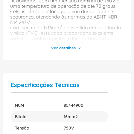
flexibilidade. Com uma tensão nominal de 750V e
uma temperatura de operação de até 70 graus
Celsius, ele se destaca pela sua durabilidade e
segurança, atendendo às normas da ABNT NBR
NM 247-3.
Com seção de 1x16mm² e revestido em policloreto
vinílico (PVC), este cabo proporciona excelente
proteção contra agentes externos, garantindo
eficiência na condução elétrica. Disponível na cor
azul, ele é perfeito para quem busca um produto
de qualidade e confiabilidade em instalações
elétricas residenciais ou comerciais.
Especificações Técnicas
NCM
85444900
Bitola
16mm2
Tensão
750V