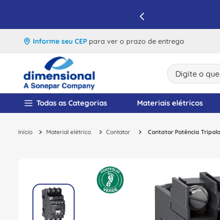
IQUE E APROVEITE
Informe seu CEP
para ver o prazo de entrega
Digite o que v
TERMOS MAIS BUSCA
Todas as Categorias
Materiais elétricos
1
º
disjuntor
Material elétrico
Contator
Contator Potência Tripo
2
º
cabo flexivel
3
º
cabo
4
º
contator
5
º
tomada
6
º
barramento
7
º
fita isolante