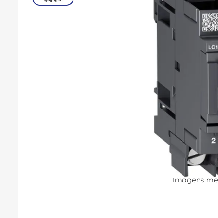
8
º
dps
9
º
orion schneider
10
º
caixa passagem
Imagens mer