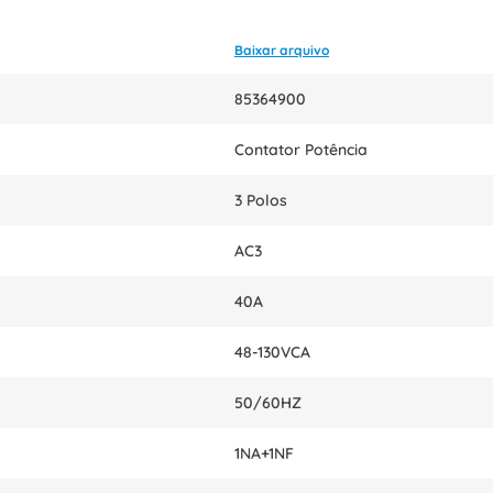
Baixar arquivo
85364900
Contator Potência
3 Polos
AC3
40A
48-130VCA
50/60HZ
1NA+1NF