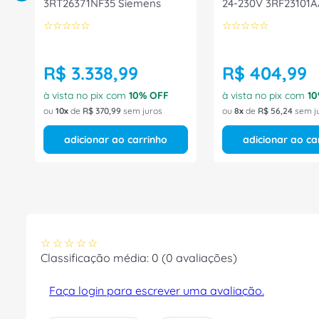
3RT26371NF35 Siemens
24-230V 3RF23101A
Siemens
☆
☆
☆
☆
☆
☆
☆
☆
☆
☆
R$
3
.
338
,
99
R$
404
,
99
à vista no pix com
10
% OFF
à vista no pix com
10
ou
10
de
R$
370
,
99
sem juros
ou
8
de
R$
56
,
24
sem j
adicionar ao carrinho
adicionar ao ca
☆
☆
☆
☆
☆
Classificação média: 0
(0 avaliações)
Faça login para escrever uma avaliação.