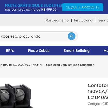
FRETE GRÁTIS (SUL E SUDESTE)
CLIQUE E APROVEITE
nas compras acima de R$ 499,00
Rastreamento
Institucional
Servi
ocê está procurando
DOS
EPI's
Fios e Cabos
Smart Building
Au
lar 40A 48-130VCA/VCC 1NA+1NF Tesys Deca Lc1D40A6Ehe Schneider
Contator
130VCA/
Lc1D40A
:
LC1