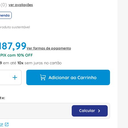
(
0
)
ver avaliações
menda
produto sustentável
187
,
99
Ver formas de pagamento
o PIX com
10
% OFF
9
em até
10
sem juros no cartão
Adicionar ao Carrinho
EP