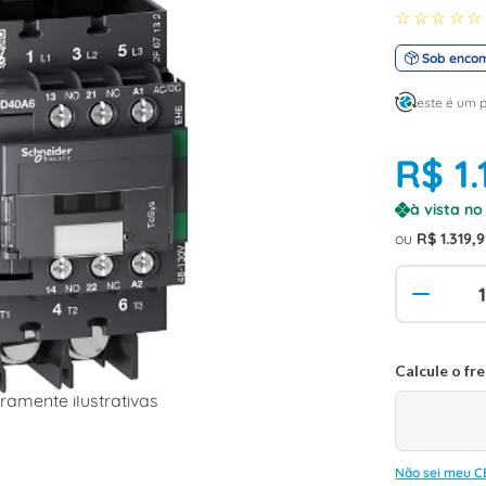
☆
☆
☆
☆
☆
Sob enco
este é um 
R$
1
.
à vista n
ou
R$
1
.
319
,
9
amente ilustrativas
Não sei meu C