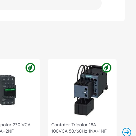
ipolar 230 VCA
Contator Tripolar 18A
NA+2NF
100VCA 50/60Hz 1NA+1NF