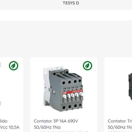
TESYS D
lido
Contator 3P 16A 690V
Contator Tr
Vcc 10,5A
50/60Hz 1Na
50/60Hz 1