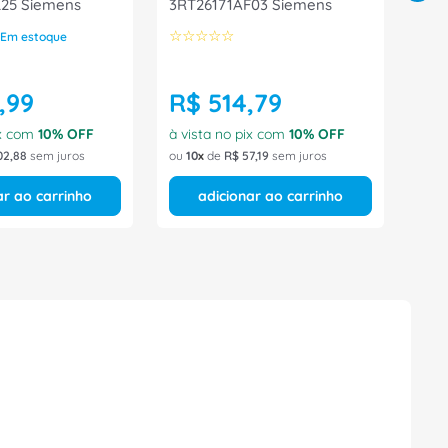
25 Siemens
3RT26171AF03 Siemens
☆
☆
☆
☆
☆
Em estoque
,
99
R$
514
,
79
ix com
10
% OFF
à vista no pix com
10
% OFF
02
,
88
sem juros
ou
10
de
R$
57
,
19
sem juros
ar ao carrinho
adicionar ao carrinho