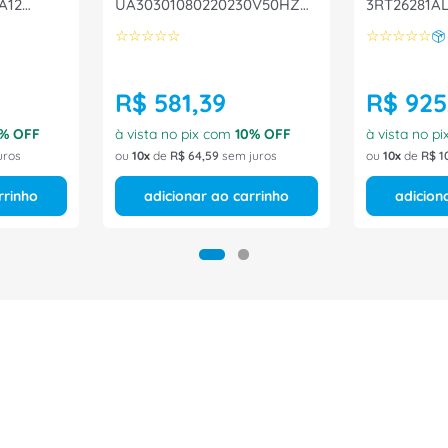
A12
UA30301080220230V50HZ
3RT26281AL
ABB
☆
☆
☆
☆
☆
☆
☆
☆
☆
☆
R$
581
,
39
R$
925
% OFF
à vista no pix com
10
% OFF
à vista no p
uros
ou
10
de
R$
64
,
59
sem juros
ou
10
de
R$
1
rrinho
adicionar ao carrinho
adicion