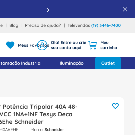
ce
Blog
Precisa de ajuda?
Televendas
(19) 3446-7400
Meus Favoritos
tomação Industrial
Iluminação
Outlet
 Potência Tripolar 40A 48-
VCC 1NA+1NF Tesys Deca
6Ehe Schneider
D40A6EHE
Schneider