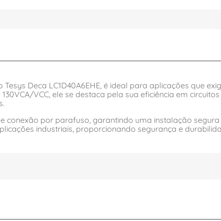
lo Tesys Deca LC1D40A6EHE, é ideal para aplicações que exi
30VCA/VCC, ele se destaca pela sua eficiência em circuitos 
s.
NF e conexão por parafuso, garantindo uma instalação segur
plicações industriais, proporcionando segurança e durabilid