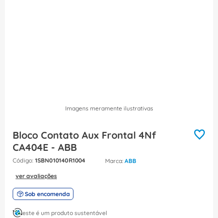
8
º
dps
9
º
orion schneider
10
º
caixa passagem
Imagens meramente ilustrativas
Bloco Contato Aux Frontal 4Nf
CA404E - ABB
:
1SBN010140R1004
ABB
ver avaliações
Sob encomenda
este é um produto sustentável