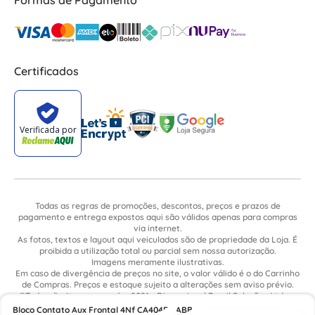
Formas de Pagamento
Certificados
Todas as regras de promoções, descontos, preços e prazos de
pagamento e entrega expostos aqui são válidos apenas para compras
via internet.
As fotos, textos e layout aqui veiculados são de propriedade da Loja. É
proibida a utilização total ou parcial sem nossa autorização.
Imagens meramente ilustrativas.
Em caso de divergência de preços no site, o valor válido é o do Carrinho
de Compras. Preços e estoque sujeito a alterações sem aviso prévio.
©Todos direitos reservados 2021 - Dimensional Brasil Soluções Ltda. -
CNPJ: 06.913.480/0015-63 - Avenida Armando Ragonha, 190 - Bairro
Bloco Contato Aux Frontal 4Nf CA404E - ABB