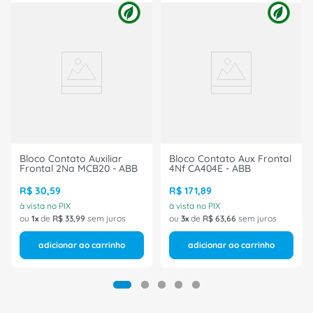
Bloco Contato Auxiliar
Bloco Contato Aux Frontal
Frontal 2Na MCB20 - ABB
4Nf CA404E - ABB
R$
30
,
59
R$
171
,
89
à vista no PIX
à vista no PIX
ou
1
de
R$
33
,
99
sem juros
ou
3
de
R$
63
,
66
sem juros
adicionar ao carrinho
adicionar ao carrinho