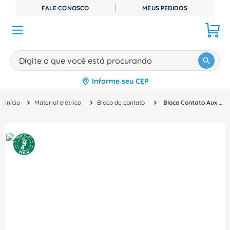
FALE CONOSCO
MEUS PEDIDOS
Digite o que você está procurando
Informe seu CEP
TERMOS MAIS BUSCADOS
Material elétrico
Bloco de contato
Bloco Contato Aux Frontal 4Nf CA404E - ABB
1
º
disjuntor
2
º
cabo flexivel
3
º
cabo
4
º
contator
5
º
tomada
6
º
barramento
7
º
fita isolante