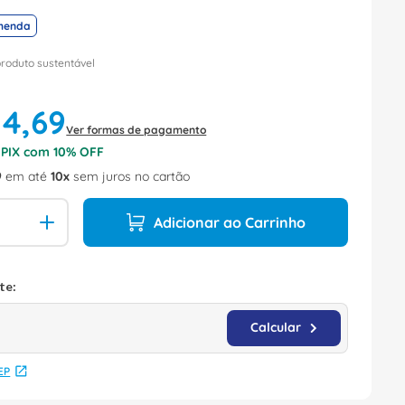
menda
produto sustentável
14
,
69
Ver formas de pagamento
o PIX com
10
% OFF
9
em até
10
sem juros no cartão
Adicionar ao Carrinho
EP