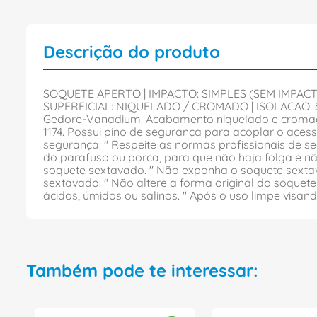
Descrição do produto
SOQUETE APERTO | IMPACTO: SIMPLES (SEM IMPACT
SUPERFICIAL: NIQUELADO / CROMADO | ISOLACAO: S
Gedore-Vanadium. Acabamento niquelado e cromado.
1174. Possui pino de segurança para acoplar o aces
segurança: " Respeite as normas profissionais de seg
do parafuso ou porca, para que não haja folga e não
soquete sextavado. " Não exponha o soquete sextav
sextavado. " Não altere a forma original do soque
ácidos, úmidos ou salinos. " Após o uso limpe visan
Também pode te interessar: