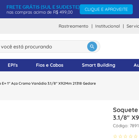
FRETE GRÁTIS (SUL E SUDESTE)
CLIQUE E APROVEITE
nas compras acima de R$ 499,00
Rastreamento
Institucional
Servi
DOS
ocê está procurando
EPI's
Fios e Cabos
Smart Building
Au
 E= 1" Aço Cromo Vanádio 3.1/8" X92Mm 21318 Gedore
Soquete
3.1/8" 
:
7891
☆
☆
☆
☆
☆