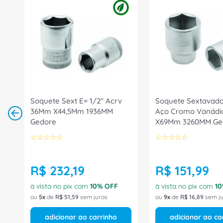
Soquete Sext E= 1/2" Acrv
Soquete Sextavado
36Mm X44,5Mm 1936MM
Aço Cromo Vanád
Gedore
X69Mm 3260MM Ge
☆
☆
☆
☆
☆
☆
☆
☆
☆
☆
R$
232
,
19
R$
151
,
99
à vista no pix com
10
% OFF
à vista no pix com
10
ou
5
de
R$
51
,
59
sem juros
ou
9
de
R$
16
,
89
sem ju
adicionar ao carrinho
adicionar ao ca