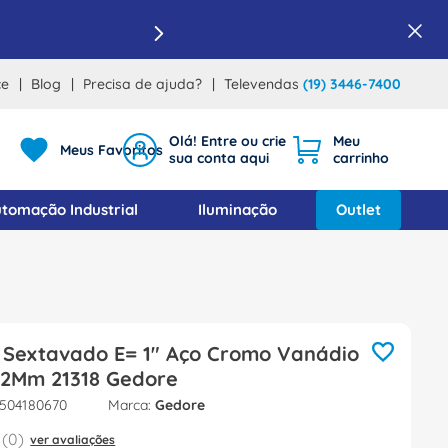
ce
Blog
Precisa de ajuda?
Televendas
(19) 3446-7400
Meus Favoritos
tomação Industrial
Iluminação
Outlet
 Sextavado E= 1" Aço Cromo Vanádio
X92Mm 21318 Gedore
504180670
Gedore
(
0
)
ver avaliações