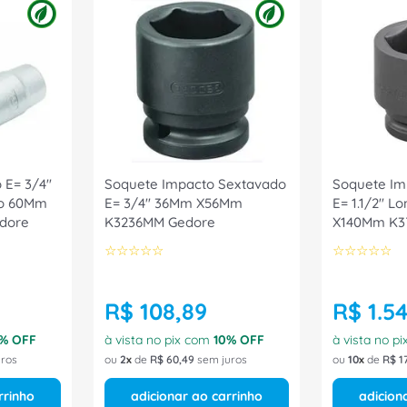
 E= 3/4"
Soquete Impacto Sextavado
Soquete Im
io 60Mm
E= 3/4" 36Mm X56Mm
E= 1.1/2" 
dore
K3236MM Gedore
X140Mm K3
☆
☆
☆
☆
☆
☆
☆
☆
☆
☆
R$
108
,
89
R$
1
.
5
% OFF
à vista no pix com
10
% OFF
à vista no p
ros
ou
2
de
R$
60
,
49
sem juros
ou
10
de
R$
1
rrinho
adicionar ao carrinho
adicion