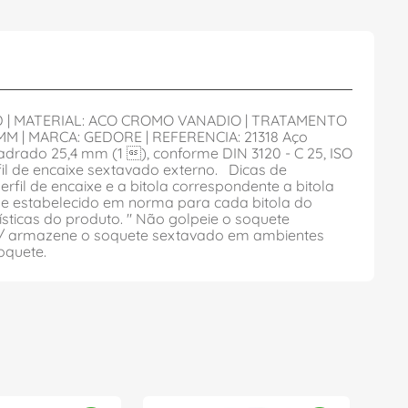
ARD | MATERIAL: ACO CROMO VANADIO | TRATAMENTO
M | MARCA: GEDORE | REFERENCIA: 21318 Aço
rado 25,4 mm (1 ), conforme DIN 3120 - C 25, ISO
fil de encaixe sextavado externo. Dicas de
rfil de encaixe e a bitola correspondente a bitola
rque estabelecido em norma para cada bitola do
ticas do produto. " Não golpeie o soquete
ha / armazene o soquete sextavado em ambientes
oquete.