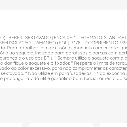
O) | PERFIL: SEXTAVADO | ENCAIXE: 1" | FORMATO: STAND
EM ISOLACAO | TAMANHO (POL): 3.1/8" | COMPRIMENTO: 92M
 Para trabalhar com acessórios manuais com encaixe quad
sório ao soquete. Indicado para parafusos e porcas com per
urança e o uso dos EPIs. " Sempre utilize o soquete com o pe
 danifique o soquete e o fixador. " Respeite o limite de to
ado ao calor excessivo, para não comprometer as caracterís
te sextavado. " Não utilize em parafusadeiras. " Não expon
do prolongar a vida útil e garantir o bom funcionamento do s