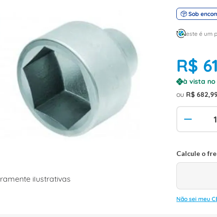
Sob enco
este é um 
R$
6
à vista n
ou
R$
682
,
9
amente ilustrativas
Não sei meu C