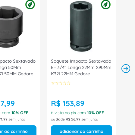
pacto Sextavado
Soquete Impacto Sextavado
Longa 50Mm
E= 3/4" Longa 22Mm X90Mm
7L50MM Gedore
K32L22MM Gedore
☆
☆
☆
☆
☆
47
,
99
R$
153
,
89
ix com
10
% OFF
à vista no pix com
10
% OFF
71
,
99
sem juros
ou
3
de
R$
56
,
99
sem juros
ar ao carrinho
adicionar ao carrinho