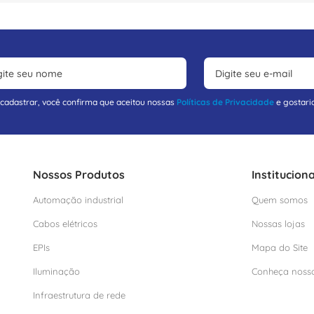
 cadastrar, você confirma que aceitou nossas
Políticas de Privacidade
e gostari
Nossos Produtos
Instituciona
Automação industrial
Quem somos
Cabos elétricos
Nossas lojas
EPIs
Mapa do Site
Iluminação
Conheça noss
Infraestrutura de rede