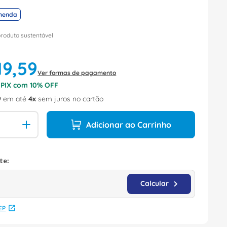
menda
produto sustentável
19
,
59
Ver formas de pagamento
o PIX com
10
% OFF
9
em até
4
sem juros no cartão
Adicionar ao Carrinho
EP