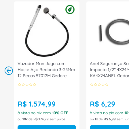
Vazador Man Jogo com
Anel Segurança So
Haste Aço Redondo 3-25Mm
Impacto 1/2" 4X2
12 Peças 57012M Gedore
KA4X24ANEL Gedo
☆
☆
☆
☆
☆
☆
☆
☆
☆
☆
R$
1
.
574
,
99
R$
6
,
29
à vista no pix com
10
% OFF
à vista no pix com
10
ou
10
de
R$
174
,
99
sem juros
ou
1
de
R$
6
,
99
sem jur