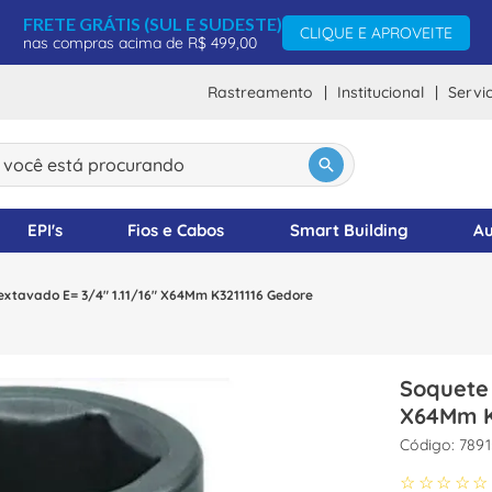
FRETE GRÁTIS (SUL E SUDESTE)
CLIQUE E APROVEITE
nas compras acima de R$ 499,00
Rastreamento
Institucional
Servi
ocê está procurando
DOS
EPI's
Fios e Cabos
Smart Building
Au
xtavado E= 3/4" 1.11/16" X64Mm K3211116 Gedore
Soquete 
X64Mm K
:
789
☆
☆
☆
☆
☆