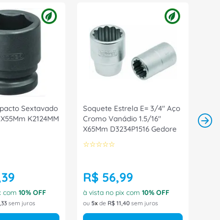
pacto Sextavado
Soquete Estrela E= 3/4" Aço
m X55Mm K2124MM
Cromo Vanádio 1.5/16"
X65Mm D3234P1516 Gedore
☆
☆
☆
☆
☆
,
39
R$
56
,
99
ix com
10
% OFF
à vista no pix com
10
% OFF
,
33
sem juros
ou
5
de
R$
11
,
40
sem juros