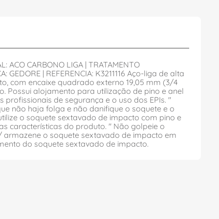
IAL: ACO CARBONO LIGA | TRATAMENTO
 GEDORE | REFERENCIA: K3211116 Aço-liga de alta
cto, com encaixe quadrado externo 19,05 mm (3/4
o. Possui alojamento para utilização de pino e anel
profissionais de segurança e o uso dos EPIs. "
que não haja folga e não danifique o soquete e o
 utilize o soquete sextavado de impacto com pino e
 características do produto. " Não golpeie o
a / armazene o soquete sextavado de impacto em
namento do soquete sextavado de impacto.