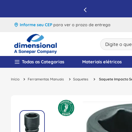
IQUE E APROVEITE
Informe seu CEP
para ver o prazo de entrega
Digite o que v
TERMOS MAIS BUSCA
Todas as Categorias
Materiais elétricos
1
º
disjuntor
Ferramentas Manuais
Soquetes
Soquete Impacto Se
2
º
cabo flexivel
3
º
cabo
4
º
contator
5
º
tomada
6
º
barramento
7
º
fita isolante