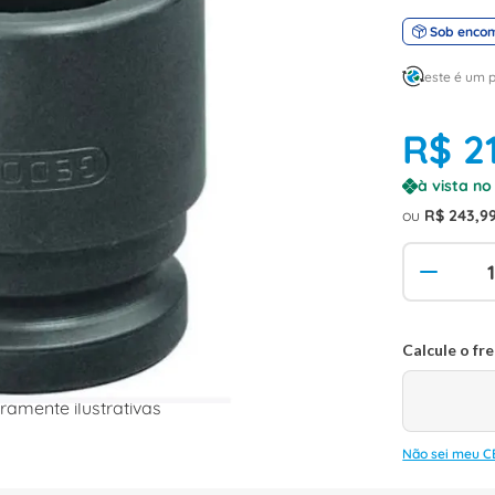
Sob enco
este é um 
R$
2
à vista n
ou
R$
243
,
9
amente ilustrativas
Não sei meu C