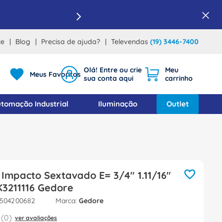
ce
Blog
Precisa de ajuda?
Televendas
(19) 3446-7400
Meus Favoritos
tomação Industrial
Iluminação
Outlet
Impacto Sextavado E= 3/4" 1.11/16"
3211116 Gedore
1504200682
Gedore
(
0
)
ver avaliações