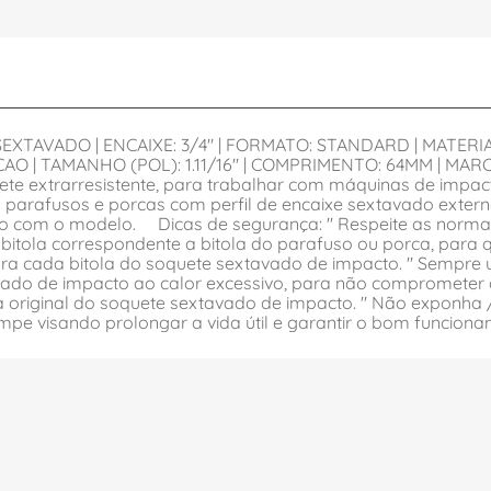
 SEXTAVADO | ENCAIXE: 3/4" | FORMATO: STANDARD | MATER
O | TAMANHO (POL): 1.11/16" | COMPRIMENTO: 64MM | MARCA:
ete extrarresistente, para trabalhar com máquinas de impa
ra parafusos e porcas com perfil de encaixe sextavado extern
do com o modelo. Dicas de segurança: " Respeite as normas 
a bitola correspondente a bitola do parafuso ou porca, para 
 para cada bitola do soquete sextavado de impacto. " Sempre
ado de impacto ao calor excessivo, para não comprometer as
ma original do soquete sextavado de impacto. " Não exponh
limpe visando prolongar a vida útil e garantir o bom funcio