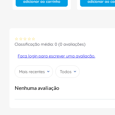
adicionar ao carrinho
adicionar ao ca
☆
☆
☆
☆
☆
Classificação média: 0
(0 avaliações)
Faça login para escrever uma avaliação.
Mais recentes
Todos
Nenhuma avaliação