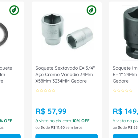
quete
Soquete Sextavado E= 3/4"
Soquete Im
4Mm
Aço Cromo Vanádio 34Mm
E= 1" 24M
re
X58Mm 3234MM Gedore
Gedore
☆
☆
☆
☆
☆
☆
☆
☆
☆
☆
R$
57
,
99
R$
149
% OFF
à vista no pix com
10
% OFF
à vista no p
os
ou
5
de
R$
11
,
60
sem juros
ou
3
de
R$
55