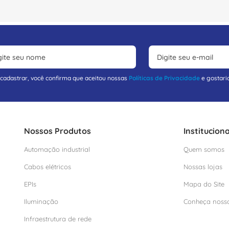
 cadastrar, você confirma que aceitou nossas
Políticas de Privacidade
e gostari
Nossos Produtos
Instituciona
Automação industrial
Quem somos
Cabos elétricos
Nossas lojas
EPIs
Mapa do Site
Iluminação
Conheça noss
Infraestrutura de rede