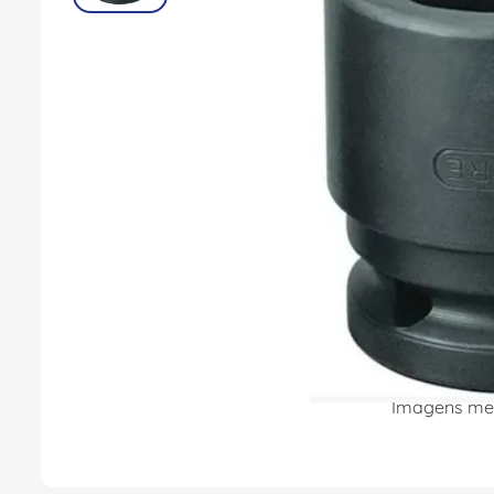
8
º
dps
9
º
orion schneider
10
º
caixa passagem
Imagens mer