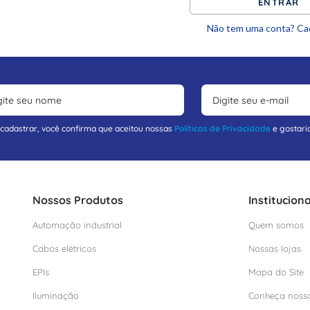
ENTRAR
Não tem uma conta? Ca
 cadastrar, você confirma que aceitou nossas
Políticas de Privacidade
e gostari
Nossos Produtos
Instituciona
Automação industrial
Quem somos
Cabos elétricos
Nossas lojas
EPIs
Mapa do Site
Iluminação
Conheça noss