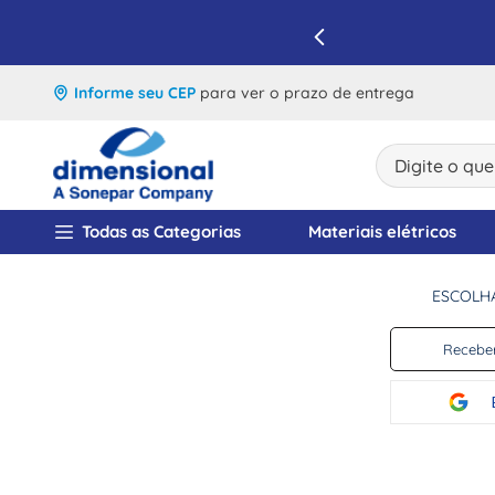
IQUE E APROVEITE
Informe seu CEP
para ver o prazo de entrega
Digite o que v
TERMOS MAIS BUSCA
Todas as Categorias
Materiais elétricos
1
º
disjuntor
ESCOLH
2
º
cabo flexivel
3
º
cabo
Receber
4
º
contator
5
º
tomada
6
º
barramento
7
º
dps