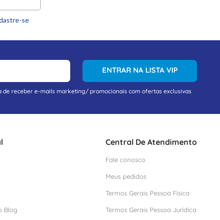
dastre-se
ENTRAR NA LISTA VIP
a de receber e-mails marketing/ promocionais com ofertas exclusivas
l
Central De Atendimento
Fale conosco
Meus pedidos
Termos Gerais Pessoa Física
o Blog
Termos Gerais Pessoa Jurídica