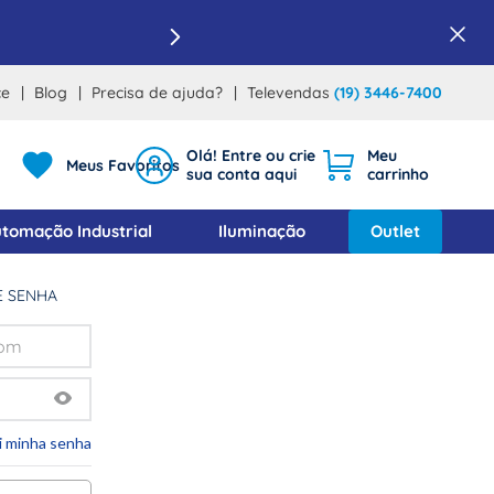
ce
Blog
Precisa de ajuda?
Televendas
(19) 3446-7400
Meus Favoritos
tomação Industrial
Iluminação
Outlet
E SENHA
i minha senha