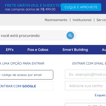
FRETE GRÁTIS (SUL E SUDESTE)
CLIQUE E APROVEITE
nas compras acima de R$ 499,00
Rastreamento
Institucional
Servi
ocê está procurando
DOS
EPI's
Fios e Cabos
Smart Building
Au
A UMA OPÇÃO PARA ENTRAR
ENTRAR COM EMAIL 
 código de acesso por email
ENTRAR COM
GOOGLE
Esquec