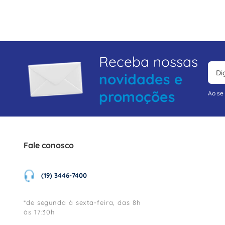
8
º
fita isolante
9
º
caixa passagem
10
º
miluz
Receba nossas
novidades e
promoções
Ao se
Fale conosco
(19) 3446-7400
*de segunda à sexta-feira, das 8h
às 17:30h