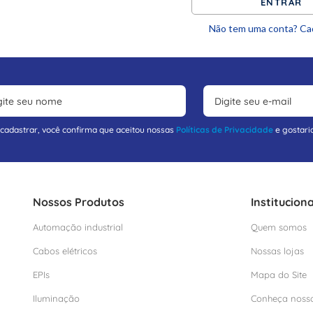
ENTRAR
Não tem uma conta? Ca
 cadastrar, você confirma que aceitou nossas
Políticas de Privacidade
e gostari
Nossos Produtos
Instituciona
Automação industrial
Quem somos
Cabos elétricos
Nossas lojas
EPIs
Mapa do Site
Iluminação
Conheça noss