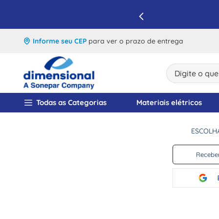
IQUE E APROVEITE
Informe seu CEP
para ver o prazo de entrega
Digite o que v
TERMOS MAIS BUSCA
Todas as Categorias
Materiais elétricos
1
º
disjuntor
ESCOLH
2
º
cabo flexivel
3
º
cabo
Receber
4
º
contator
5
º
tomada
6
º
barramento
7
º
dps