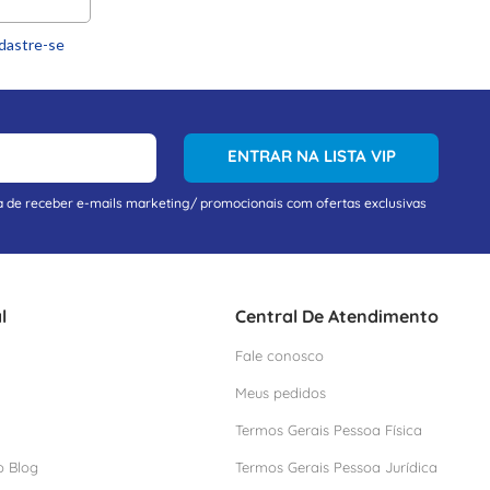
dastre-se
ENTRAR NA LISTA VIP
a de receber e-mails marketing/ promocionais com ofertas exclusivas
l
Central De Atendimento
Fale conosco
Meus pedidos
Termos Gerais Pessoa Física
o Blog
Termos Gerais Pessoa Jurídica