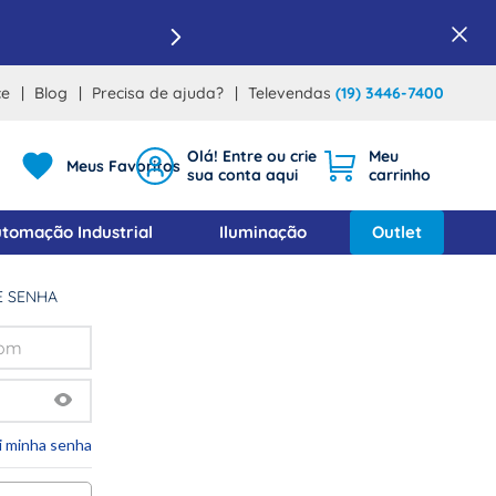
ce
Blog
Precisa de ajuda?
Televendas
(19) 3446-7400
Meus Favoritos
tomação Industrial
Iluminação
Outlet
E SENHA
i minha senha