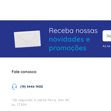
8
º
fita isolante
9
º
caixa passagem
10
º
miluz
Receba nossas
novidades e
promoções
Ao se
Fale conosco
(19) 3446-7400
*de segunda à sexta-feira, das 8h
às 17:30h