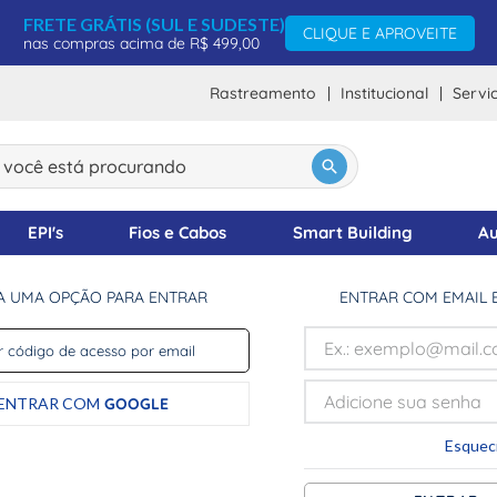
FRETE GRÁTIS (SUL E SUDESTE)
CLIQUE E APROVEITE
nas compras acima de R$ 499,00
Rastreamento
Institucional
Servi
ocê está procurando
DOS
EPI's
Fios e Cabos
Smart Building
Au
A UMA OPÇÃO PARA ENTRAR
ENTRAR COM EMAIL 
 código de acesso por email
ENTRAR COM
GOOGLE
Esquec