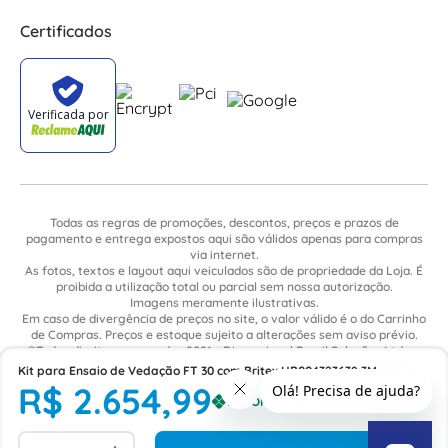
Certificados
Todas as regras de promoções, descontos, preços e prazos de
pagamento e entrega expostos aqui são válidos apenas para compras
via internet.
As fotos, textos e layout aqui veiculados são de propriedade da Loja. É
proibida a utilização total ou parcial sem nossa autorização.
Imagens meramente ilustrativas.
Em caso de divergência de preços no site, o valor válido é o do Carrinho
de Compras. Preços e estoque sujeito a alterações sem aviso prévio.
©Todos direitos reservados 2021 - Dimensional Brasil Soluções Ltda. -
CNPJ: 06.913.480/0015-63 - Avenida Armando Ragonha, 190 - Bairro
Kit para Ensaio de Vedação FT 30 com Britex HB004323638 3M
Village Limeira. Pavilhão Sítio São João - Limeira - SP / CEP: 13.481-316
R$
2
.
654
,
99