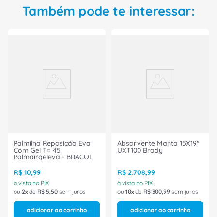
Também pode te interessar:
Palmilha Reposição Eva
Absorvente Manta 15X19"
Com Gel T= 45
UXT100 Brady
Palmairgeleva - BRACOL
R$
10
,
99
R$
2
.
708
,
99
à vista no PIX
à vista no PIX
ou
2
de
R$
5
,
50
sem juros
ou
10
de
R$
300
,
99
sem juros
adicionar ao carrinho
adicionar ao carrinho