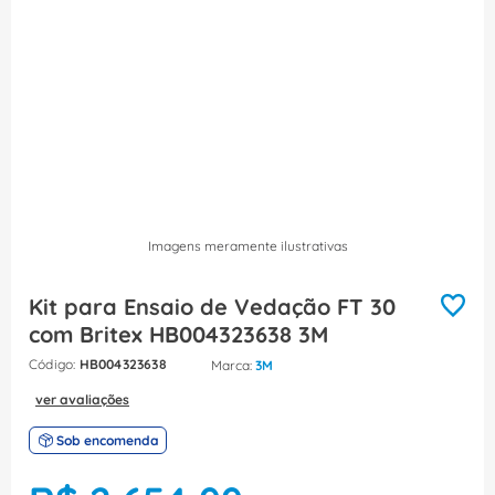
8
º
caixa passagem
9
º
orion schneider
10
º
disjuntor motor
Imagens meramente ilustrativas
Kit para Ensaio de Vedação FT 30
com Britex HB004323638 3M
:
HB004323638
3M
ver avaliações
Sob encomenda