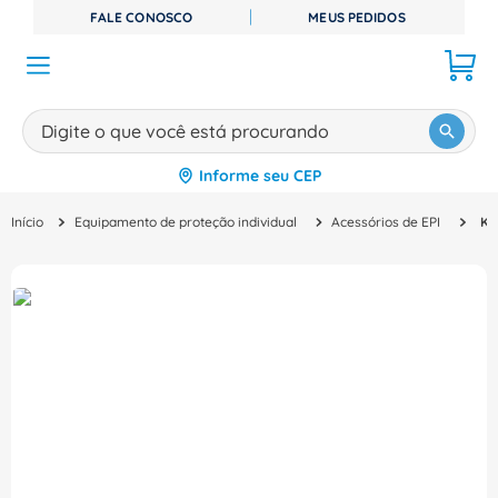
FALE CONOSCO
MEUS PEDIDOS
Digite o que você está procurando
Informe seu CEP
TERMOS MAIS BUSCADOS
Equipamento de proteção individual
Acessórios de EPI
Kit para Ensaio de Vedação FT 30 com Britex HB004323638 3M
1
º
disjuntor
2
º
cabo flexivel
3
º
cabo
4
º
contator
5
º
tomada
6
º
fita isolante
7
º
dps