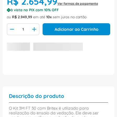
R$
2
.
654
,
99
Ver formas de pagamento
à vista no PIX com
10
% OFF
ou
R$
2
.
949
,
99
em até
10
sem juros no cartão
Adicionar ao Carrinho
Descrição do produto
O Kit 3M FT 30 com Britex é utilizado para
realização do ensaio da vedação. Ele deve ser