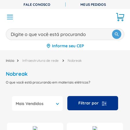
FALE CONOSCO
MEUS PEDIDOS
Digite o que você está procurando
Informe seu CEP
TERMOS MAIS BUSCADOS
1
º
disjuntor
Infraestrutura de rede
Nobreak
2
º
cabo flexivel
Nobreak
3
º
cabo
O que você está procurando em materiais elétricos?
4
º
contator
5
º
tomada
Mais Vendidos
6
º
barramento
7
º
dps