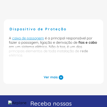
Dispositivo de Proteção
A
caixa de passagem
é a principal responsável por
fazer a passagem, ligação e derivação de
fios e cabo
em um sistema elétrico. Não à toa, é um dos
principais elementos de toda instalação de
rede
elétrica
.
Como armazena e organiza os fios em um único
lugar, as caixas de passagem também são grandes
facilitadoras para manutenção, instalação e
mudança do direcionamento de sistemas
Ver mais
elétricos
em empresas de todos os portes.
Precisa de um sistema elétrico seguro e organizado
para a sua casa ou para a sua empresa? Encontre
aqui as opções de caixa de passagem de
embutir
,
Receba nossas
caixa de passagem de
sobrepor
e outros tipos de