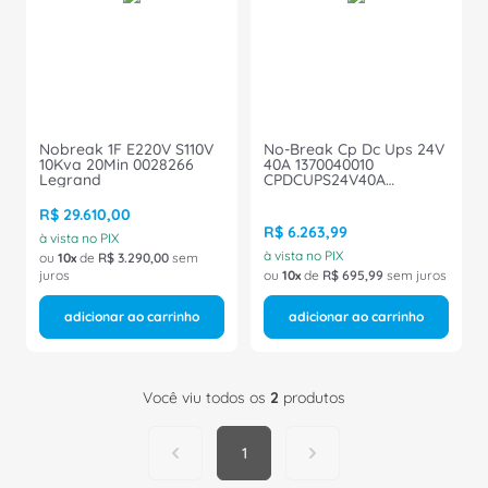
8
º
fita isolante
9
º
caixa passagem
10
º
disjuntor motor
Nobreak 1F E220V S110V
No-Break Cp Dc Ups 24V
10Kva 20Min 0028266
40A 1370040010
Legrand
CPDCUPS24V40A
Weidmuller Conexel
R$
29
.
610
,
00
R$
6
.
263
,
99
à vista no PIX
à vista no PIX
ou
10
de
R$
3
.
290
,
00
sem
juros
ou
10
de
R$
695
,
99
sem juros
adicionar ao carrinho
adicionar ao carrinho
Você viu todos os
2
produtos
1