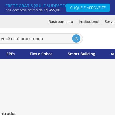
FRETE GRÁTIS (SUL E SUDESTE)
CLIQUE E APROVEITE
nas compras acima de R$ 499,00
Rastreamento
Institucional
Servi
ocê está procurando
DOS
EPI's
Fios e Cabos
Smart Building
Au