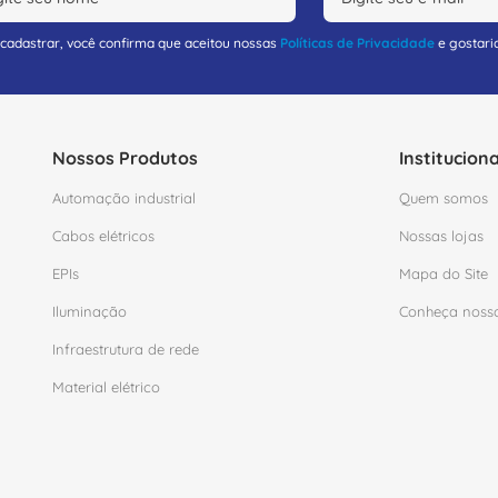
 cadastrar, você confirma que aceitou nossas
Políticas de Privacidade
e gostari
Nossos Produtos
Instituciona
Automação industrial
Quem somos
Cabos elétricos
Nossas lojas
EPIs
Mapa do Site
Iluminação
Conheça noss
Infraestrutura de rede
Material elétrico