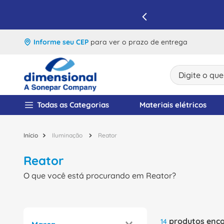
IQUE E APROVEITE
Informe seu CEP
para ver o prazo de entrega
Digite o que v
TERMOS MAIS BUSCA
Todas as Categorias
Materiais elétricos
1
º
disjuntor
2
º
cabo flexivel
Iluminação
Reator
3
º
cabo
Reator
4
º
contator
O que você está procurando em Reator?
5
º
tomada
6
º
fita isolante
produtos
14
7
º
dps