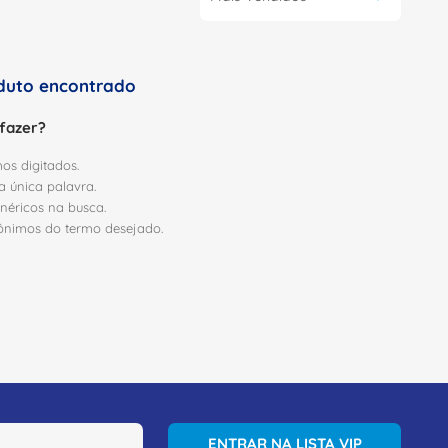
uto encontrado
fazer?
mos digitados.
ma única palavra.
enéricos na busca.
inônimos do termo desejado.
ENTRAR NA LISTA VIP