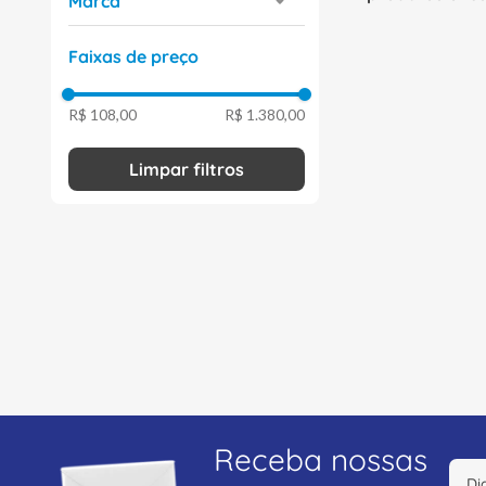
Marca
8
º
caixa passagem
Intral
(
12
)
Faixas de preço
Philips
(
1
)
9
º
orion schneider
ABB
(
1
)
10
º
disjuntor motor
R$ 108,00
R$ 1.380,00
Receba nossas