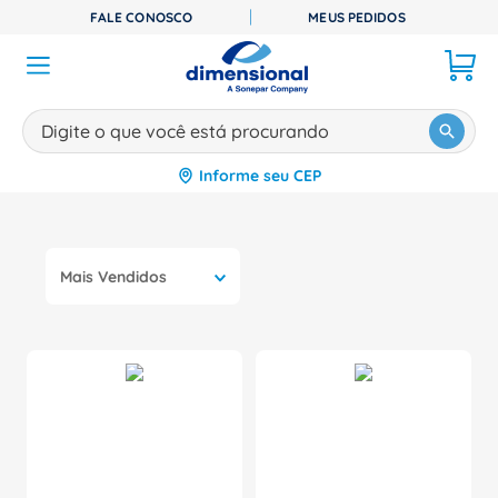
FALE CONOSCO
MEUS PEDIDOS
Digite o que você está procurando
Informe seu CEP
TERMOS MAIS BUSCADOS
1
º
disjuntor
2
º
cabo flexivel
Mais Vendidos
3
º
cabo
4
º
contator
5
º
tomada
6
º
fita isolante
7
º
dps