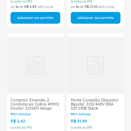
à vista no PIX
à vista no PIX
ou
1
de
R$
4
,
89
sem juros
ou
1
de
R$
21
,
10
sem juros
adicionar ao carrinho
adicionar ao carrinho
Conector Emenda 2
Pente Conexão Disjuntor
Condutores Cobre 4MM2
Bipolar 220/440V 80A
Incolor 2212411 Wago
S2F210B Steck
Em estoque
Em estoque
R$
2
,
42
R$
31
,
99
à vista no PIX
à vista no PIX