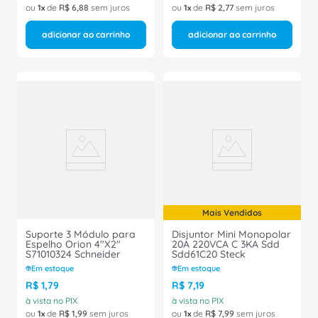
ou
1
de
R$
6
,
88
sem juros
ou
1
de
R$
2
,
77
sem juros
adicionar ao carrinho
adicionar ao carrinho
Mais Vendidos
Suporte 3 Módulo para
Disjuntor Mini Monopolar
Espelho Orion 4"X2"
20A 220VCA C 3KA Sdd
S71010324 Schneider
Sdd61C20 Steck
Em estoque
Em estoque
R$
1
,
79
R$
7
,
19
à vista no PIX
à vista no PIX
ou
1
de
R$
1
,
99
sem juros
ou
1
de
R$
7
,
99
sem juros