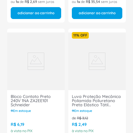
ou
1
de
R$
2
,
69
sem juros
ou
1
de
R$
35
,
54
sem juros
adicionar ao carrinho
adicionar ao carrinho
11%
OFF
Bloco Contato Preto
Luva Proteção Mecânica
240V 1NA ZA2EE101
Poliamida Poliuretano
Schneider
Preta Elástico Tátil
103118007 Tamanho 9/G
Em estoque
Em estoque
CA 30916 Volk
de
R$
3
,
12
R$
6
,
19
R$
2
,
49
à vista no PIX
à vista no PIX