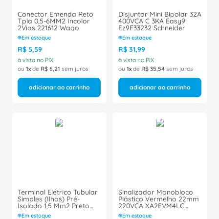
8
º
caixa passagem
Conector Emenda Reto
Disjuntor Mini Bipolar 32A
9
º
orion schneider
Tpla 0,5-6MM2 Incolor
400VCA C 3KA Easy9
2Vias 221612 Wago
Ez9F33232 Schneider
10
º
disjuntor motor
Em estoque
Em estoque
R$
5
,
59
R$
31
,
99
à vista no PIX
à vista no PIX
ou
1
de
R$
6
,
21
sem juros
ou
1
de
R$
35
,
54
sem juros
adicionar ao carrinho
adicionar ao carrinho
Terminal Elétrico Tubular
Sinalizador Monobloco
Simples (Ilhos) Pré-
Plástico Vermelho 22mm
Isolado 1,5 Mm2 Preto
220VCA XA2EVM4LC
H1,5/14D Weidmüller
Schneider
Em estoque
Em estoque