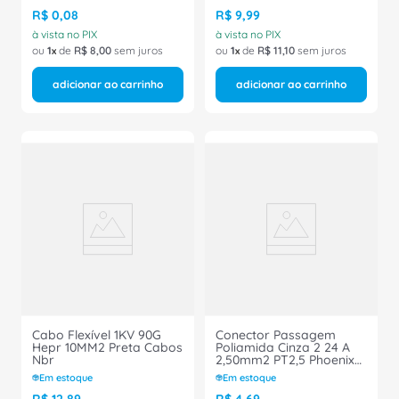
Conexel
R$
0
,
08
R$
9
,
99
à vista no PIX
à vista no PIX
ou
1
de
R$
8
,
00
sem juros
ou
1
de
R$
11
,
10
sem juros
adicionar ao carrinho
adicionar ao carrinho
Cabo Flexível 1KV 90G
Conector Passagem
Hepr 10MM2 Preta Cabos
Poliamida Cinza 2 24 A
Nbr
2,50mm2 PT2,5 Phoenix
Contact
Em estoque
Em estoque