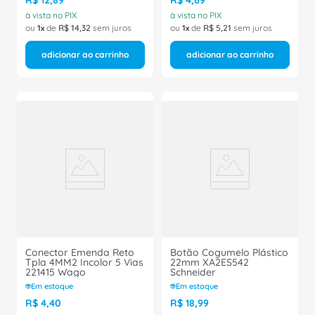
R$
12
,
89
R$
4
,
69
à vista no PIX
à vista no PIX
ou
1
de
R$
14
,
32
sem juros
ou
1
de
R$
5
,
21
sem juros
adicionar ao carrinho
adicionar ao carrinho
Conector Emenda Reto
Botão Cogumelo Plástico
Tpla 4MM2 Incolor 5 Vias
22mm XA2ES542
221415 Wago
Schneider
Em estoque
Em estoque
R$
4
,
40
R$
18
,
99