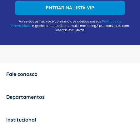
ENTRAR NA LISTA VIP
Ao se cadastrar, você confirma que aceitou nossas
Políticas de
Privacidade
e gostaria de receber e-mails marketing/ promocionais com
ofertas exclusivas
Fale conosco
+
Departamentos
+
Institucional
+