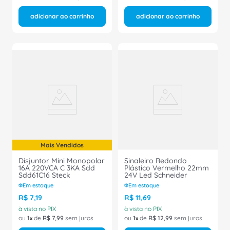
adicionar ao carrinho
adicionar ao carrinho
Mais Vendidos
Disjuntor Mini Monopolar
Sinaleiro Redondo
16A 220VCA C 3KA Sdd
Plástico Vermelho 22mm
Sdd61C16 Steck
24V Led Schneider
Em estoque
Em estoque
R$
7
,
19
R$
11
,
69
à vista no PIX
à vista no PIX
ou
1
de
R$
7
,
99
sem juros
ou
1
de
R$
12
,
99
sem juros