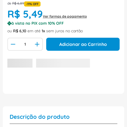
de
R$
6
,
89
-
11%
OFF
R$
5
,
49
Ver formas de pagamento
à vista no PIX com
10
% OFF
ou
R$
6
,
10
em até
1
sem juros no cartão
Adicionar ao Carrinho
Descrição do produto