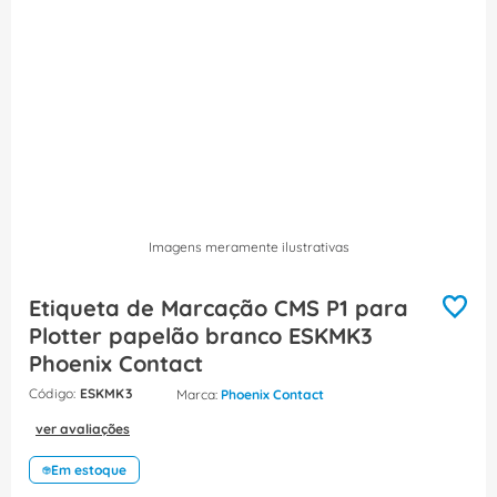
8
º
caixa passagem
9
º
orion schneider
10
º
disjuntor motor
Imagens meramente ilustrativas
Etiqueta de Marcação CMS P1 para
Plotter papelão branco ESKMK3
Phoenix Contact
:
ESKMK3
Phoenix Contact
ver avaliações
Em estoque