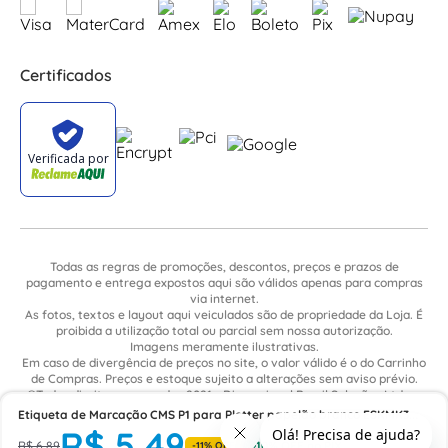
Certificados
Todas as regras de promoções, descontos, preços e prazos de
pagamento e entrega expostos aqui são válidos apenas para compras
via internet.
As fotos, textos e layout aqui veiculados são de propriedade da Loja. É
proibida a utilização total ou parcial sem nossa autorização.
Imagens meramente ilustrativas.
Em caso de divergência de preços no site, o valor válido é o do Carrinho
de Compras. Preços e estoque sujeito a alterações sem aviso prévio.
©Todos direitos reservados 2021 - Dimensional Brasil Soluções Ltda. -
CNPJ: 06.913.480/0015-63 - Avenida Armando Ragonha, 190 - Bairro
Etiqueta de Marcação CMS P1 para Plotter papelão branco ESKMK3
Village Limeira. Pavilhão Sítio São João - Limeira - SP / CEP: 13.481-316
R$
5
,
49
Phoenix Contact
R$
6
,
89
-
11%
OFF