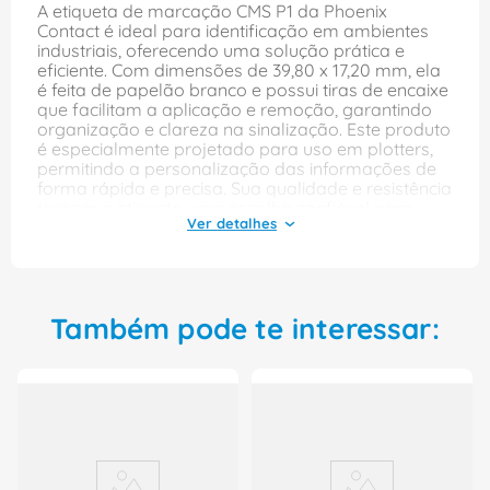
A etiqueta de marcação CMS P1 da Phoenix
Contact é ideal para identificação em ambientes
industriais, oferecendo uma solução prática e
eficiente. Com dimensões de 39,80 x 17,20 mm, ela
é feita de papelão branco e possui tiras de encaixe
que facilitam a aplicação e remoção, garantindo
organização e clareza na sinalização. Este produto
é especialmente projetado para uso em plotters,
permitindo a personalização das informações de
forma rápida e precisa. Sua qualidade e resistência
tornam a etiqueta uma escolha confiável para
diversas aplicações, contribuindo para a
otimização de processos e melhor visualização
das informações em painéis e equipamentos.
Também pode te interessar:
Principais Características:
Etiqueta Marcacao
Modelo: Es/Kmk3
Cor: Branca
Material: Papelao
Aplicação: Cms P1 Plotter
Informações Adicionais: Tiras De Encaixe
Tamanho (medida): 39,80 X17,20 mm