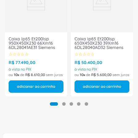
Ref.: Eskmk3
Marca: Phoenix Contact
Caixa Ip65 Et200Isp
Caixa Ip65 Et200Isp
950X450X230 66Xm16
650X450X230 39Xm16
6DL28041AE31 Siemens
6DL28040AD32 Siemens
☆
☆
☆
☆
☆
☆
☆
☆
☆
☆
R$
77
.
490
,
00
R$
50
.
400
,
00
à vista no PIX
à vista no PIX
ou
10
de
R$
8
.
610
,
00
sem juros
ou
10
de
R$
5
.
600
,
00
sem juros
adicionar ao carrinho
adicionar ao carrinho