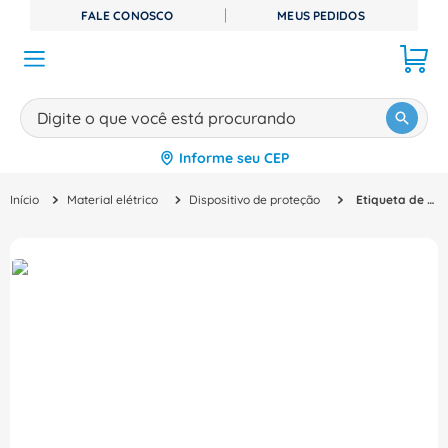
FALE CONOSCO
MEUS PEDIDOS
Digite o que você está procurando
Informe seu CEP
TERMOS MAIS BUSCADOS
Material elétrico
Dispositivo de proteção
Etiqueta de Marcação CMS P1 para Plotter papelão branco ESKMK3 Phoenix Contact
1
º
disjuntor
2
º
cabo flexivel
3
º
cabo
4
º
contator
5
º
tomada
6
º
fita isolante
7
º
dps