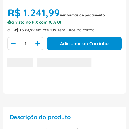
R$
1
.
241
,
99
Ver formas de pagamento
à vista no PIX com
10
% OFF
ou
R$
1
.
379
,
99
em até
10
sem juros no cartão
Adicionar ao Carrinho
Descrição do produto