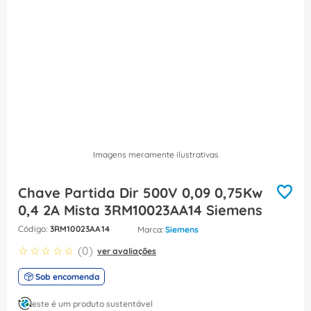
8
º
dps
9
º
orion schneider
10
º
caixa passagem
Imagens meramente ilustrativas
Chave Partida Dir 500V 0,09 0,75Kw
0,4 2A Mista 3RM10023AA14 Siemens
:
3RM10023AA14
Siemens
☆
☆
☆
☆
☆
(
0
)
ver avaliações
Sob encomenda
este é um produto sustentável