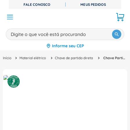
FALE CONOSCO
MEUS PEDIDOS
Digite o que você está procurando
Informe seu CEP
TERMOS MAIS BUSCADOS
Material elétrico
Chave de partida direta
Chave Partida Dir 500V 0,09 0,75Kw 0,4 2A Mista 3RM10023AA14 Siemens
1
º
disjuntor
2
º
cabo flexivel
3
º
cabo
4
º
contator
5
º
tomada
6
º
barramento
7
º
fita isolante