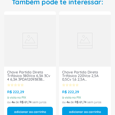
Também pode te interessar:
Chave Partida Direta
Chave Partida Direta
Trifásica 380Vca 6,3A 3Cv
Trifásica 220Vca 2,5A
4 6,3A 3PDA1209383B
0,5Cv 1,6 2,5A
Altronic
3PDA1204223B Altronic
☆
☆
☆
☆
☆
☆
☆
☆
☆
☆
R$
222
,
29
R$
222
,
29
à vista no PIX
à vista no PIX
ou
4
de
R$
61
,
74
sem juros
ou
4
de
R$
61
,
74
sem juros
adicionar ao carrinho
adicionar ao carrinho