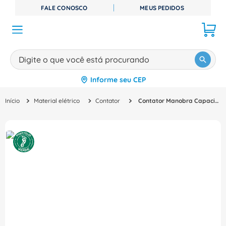
FALE CONOSCO
MEUS PEDIDOS
Digite o que você está procurando
Informe seu CEP
TERMOS MAIS BUSCADOS
Material elétrico
Contator
Contator Manobra Capacitor Tripolar 18-22A 220V 2NA+1NF Cwbc Cwbc* CWBC182130D23 Weg
1
º
disjuntor
2
º
cabo flexivel
3
º
cabo
4
º
contator
5
º
tomada
6
º
barramento
7
º
fita isolante