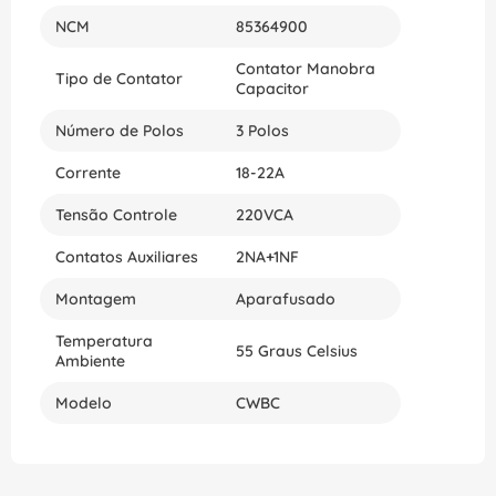
qualidade, garantindo maior durabilidade e
NCM
85364900
confiabilidade ao longo do tempo. Se você está
procurando por um contator extremamente
Contator Manobra
seguro, confiável e fácil de instalar para os
Tipo de Contator
Capacitor
sistemas de automação da sua empresa, o
Contator de Manobra Capacitor 3P
Número de Polos
3 Polos
CWBC182130D23 da WEG é a escolha ideal. Adquira
já o seu e otimize os processos de sua empresa,
Corrente
18-22A
economizando tempo e dinheiro.
Tensão Controle
220VCA
Contatos Auxiliares
2NA+1NF
Montagem
Aparafusado
Temperatura
55 Graus Celsius
Ambiente
Modelo
CWBC