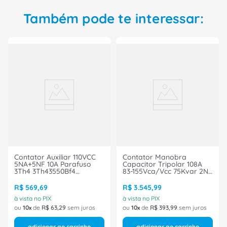
Também pode te interessar:
Contator Auxiliar 110VCC
Contator Manobra
5NA+5NF 10A Parafuso
Capacitor Tripolar 108A
3Th4 3Th43550Bf4
83-155Vca/Vcc 75Kvar 2Nf
Siemens
3RT26451NF35 Siemens
R$
569
,
69
R$
3
.
545
,
99
à vista no PIX
à vista no PIX
ou
10
de
R$
63
,
29
sem juros
ou
10
de
R$
393
,
99
sem juros
adicionar ao carrinho
adicionar ao carrinho