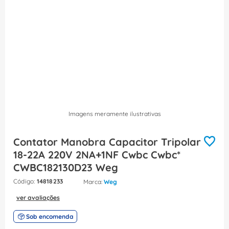
8
º
dps
9
º
orion schneider
10
º
caixa passagem
Imagens meramente ilustrativas
Contator Manobra Capacitor Tripolar
18-22A 220V 2NA+1NF Cwbc Cwbc*
CWBC182130D23 Weg
:
14818233
Weg
ver avaliações
Sob encomenda