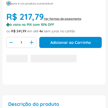
este é um produto sustentável
R$
217
,
79
Ver formas de pagamento
à vista no PIX com
10
% OFF
ou
R$
241
,
99
em até
4
sem juros no cartão
Adicionar ao Carrinho
Descrição do produto