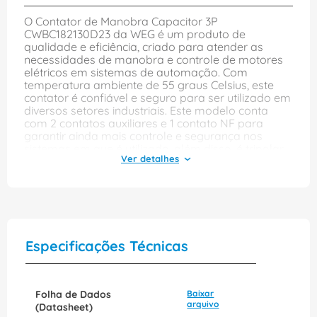
O Contator de Manobra Capacitor 3P
CWBC182130D23 da WEG é um produto de
qualidade e eficiência, criado para atender as
necessidades de manobra e controle de motores
elétricos em sistemas de automação. Com
temperatura ambiente de 55 graus Celsius, este
contator é confiável e seguro para ser utilizado em
diversos setores industriais. Este modelo conta
com 2 contatos auxiliares e 1 contato NF para
garantir ainda mais controle e segurança nos
sistemas em que é utilizado, além disso, é tripolar,
o que permite que ele desligue os três polos do
motor elétrico de maneira simultânea. Com uma
corrente de 18 a 22A e tensão de comando de
220V, este Contator de Manobra Capacitor é capaz
de suprir as necessidades de diversos motores
elétricos, tornando-se o produto ideal para
empresas que buscam economia e eficiência
Especificações Técnicas
energética. Além de ser compacto, o
CWBC182130D23 conta com fixação por parafuso,
o que garante maior segurança e facilidade na
hora de instalá-lo. E porque confiança e qualidade
Folha de Dados
Baixar
são palavras-chave para os produtos da WEG,
arquivo
(Datasheet)
este contator é fabricado com máximo rigor de