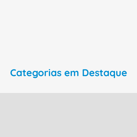
0
R$
207
,
99
R$
26
0
% OFF
à vista no pix com
10
% OFF
à vista no 
 juros
ou
4
de
R$
57
,
77
sem juros
ou
5
de
R$
5
arrinho
adicionar ao carrinho
adicio
Categorias em Destaque