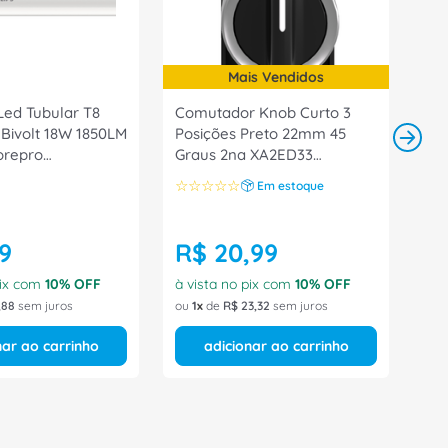
Mais Vendidos
ed Tubular T8
Comutador Knob Curto 3
Bivolt 18W 1850LM
Posições Preto 22mm 45
orepro
Graus 2na XA2ED33
72 Philips
Schneider
☆
☆
☆
☆
☆
Em estoque
9
R$
20
,
99
pix com
10
% OFF
à vista no pix com
10
% OFF
,
88
sem juros
ou
1
de
R$
23
,
32
sem juros
nar ao carrinho
adicionar ao carrinho