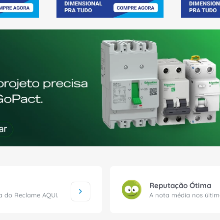
Reputação Ótima
ça do Reclame AQUI.
A nota média nos últi