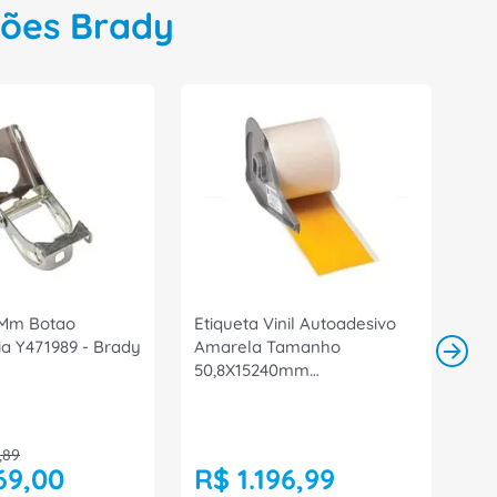
ções Brady
5Mm Botao
Etiqueta Vinil Autoadesivo
a Y471989 - Brady
Amarela Tamanho
50,8X15240mm
M7C2000595YL Brady
☆
☆
☆
☆
☆
Em estoque
Em estoque
,
89
69
,
00
R$
1
.
196
,
99