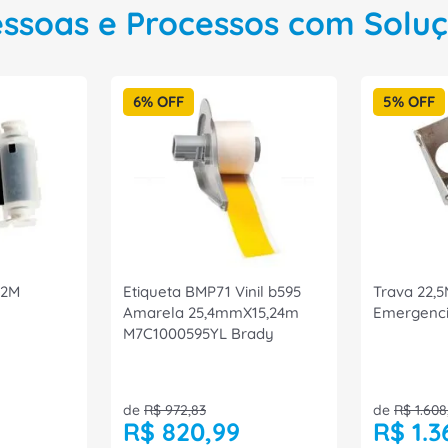
essoas e Processos com Solu
6%
OFF
5%
OFF
72M
Etiqueta BMP71 Vinil b595
Trava 22,
Amarela 25,4mmX15,24m
Emergenci
M7C1000595YL Brady
☆
☆
☆
☆
☆
☆
☆
☆
☆
☆
oque
de
R$
972
,
83
de
R$
1
.
608
R$
820
,
99
R$
1
.
3