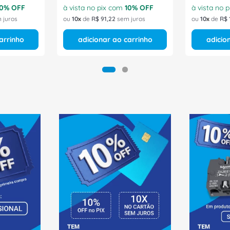
0
% OFF
à vista no pix com
10
% OFF
à vista no 
 juros
ou
10
de
R$
91
,
22
sem juros
ou
10
de
R$
arrinho
adicionar ao carrinho
adicio