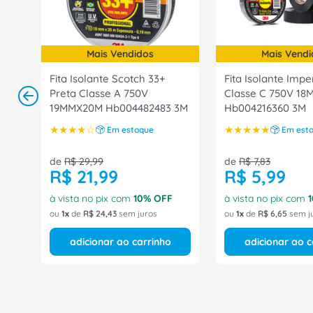
Mais Vendidos
Mais Vendi
Fita Isolante Scotch 33+
Fita Isolante Impe
Preta Classe A 750V
Classe C 750V 1
19MMX20M Hb004482483 3M
Hb004216360 3M
★
★
★
★
☆
★
★
★
★
★
Em estoque
Em est
de
R$
29
,
99
de
R$
7
,
83
R$
21
,
99
R$
5
,
99
à vista no pix com
10
% OFF
à vista no pix com
1
ou
1
de
R$
24
,
43
sem juros
ou
1
de
R$
6
,
65
sem j
adicionar ao carrinho
adicionar ao c