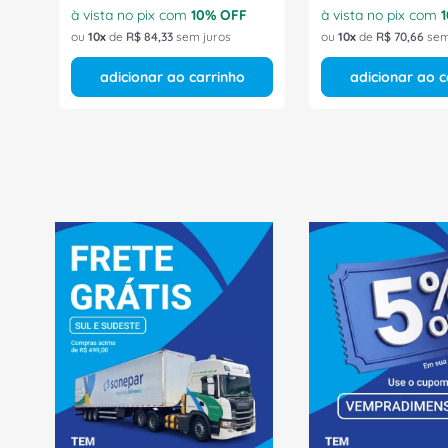
à vista no pix com
10
% OFF
à vista no pix com
1
ou
10
de
R$
84
,
33
sem juros
ou
10
de
R$
70
,
66
sem
adicionar ao carrinho
adicionar ao c