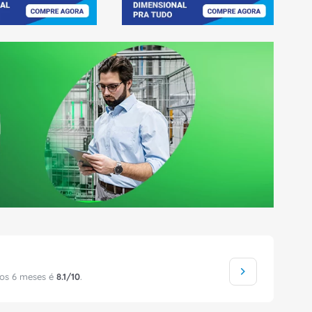
mos 6 meses é
8.1/10
.