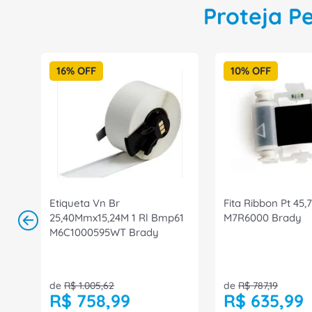
Proteja P
16%
OFF
10%
OFF
Etiqueta Vn Br
Fita Ribbon Pt 45,
25,40Mmx15,24M 1 Rl Bmp61
M7R6000 Brady
M6C1000595WT Brady
☆
☆
☆
☆
☆
☆
☆
☆
☆
☆
Em estoque
Em est
de
R$
1
.
005
,
62
de
R$
787
,
19
R$
758
,
99
R$
635
,
99