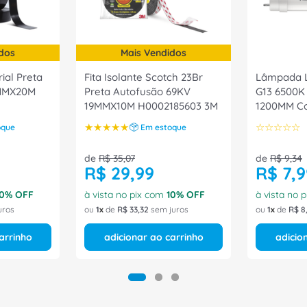
dos
Mais Vendidos
rial Preta
Fita Isolante Scotch 23Br
Lâmpada L
8MMX20M
Preta Autofusão 69KV
G13 6500K 
19MMX10M H0002185603 3M
1200MM C
9290019999
★
★
★
★
★
☆
☆
☆
☆
☆
oque
Em estoque
de
R$
35
,
07
de
R$
9
,
34
R$
29
,
99
R$
7
,
9
0
% OFF
à vista no pix com
10
% OFF
à vista no 
uros
ou
1
de
R$
33
,
32
sem juros
ou
1
de
R$
8
arrinho
adicionar ao carrinho
adicio