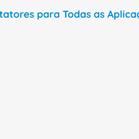
tatores para Todas as Aplica
21%
OFF
21%
OFF
urança
Contator Tripolar 16A
Contator P
Ace
220VCA 60Hz 1NA
32A 24VC
UA16301036 ABB
Cwm32223
Em estoque
de
R$
293
,
87
de
R$
379
,
0