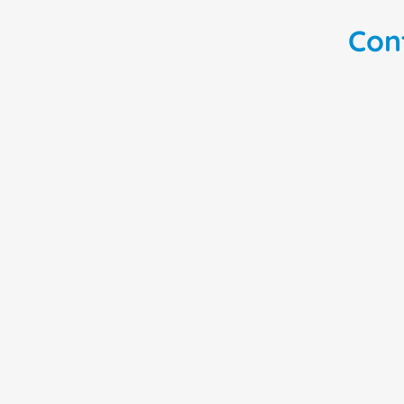
Con
25%
OFF
24%
OFF
Contator Potência Tripolar
Pedaleira De Seg
12A 220VCA 1NA+1NF Cwbs
TFH 232-22UEDR 
Cwbs121130D23 Weg
Schmersal
Em estoque
Em estoque
de
R$
148
,
64
de
R$
1
.
980
,
77