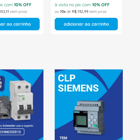
pix com
10
% OFF
à vista no pix com
10
% OFF
152
,
11
sem juros
ou
10
de
R$
132
,
99
sem juros
nar ao carrinho
adicionar ao carrinho